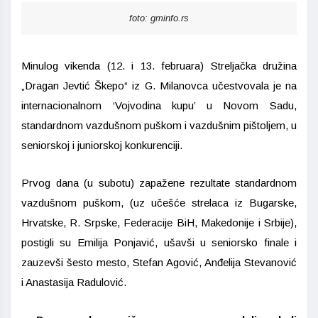
foto: gminfo.rs
Minulog vikenda (12. i 13. februara) Streljačka družina
„Dragan Jevtić Škepo“ iz G. Milanovca učestvovala je na
internacionalnom ‘Vojvodina kupu’ u Novom Sadu,
standardnom vazdušnom puškom i vazdušnim pištoljem, u
seniorskoj i juniorskoj konkurenciji.
Prvog dana (u subotu) zapažene rezultate standardnom
vazdušnom puškom, (uz učešće strelaca iz Bugarske,
Hrvatske, R. Srpske, Federacije BiH, Makedonije i Srbije),
postigli su Emilija Ponjavić, ušavši u seniorsko finale i
zauzevši šesto mesto, Stefan Agović, Anđelija Stevanović
i Anastasija Radulović.