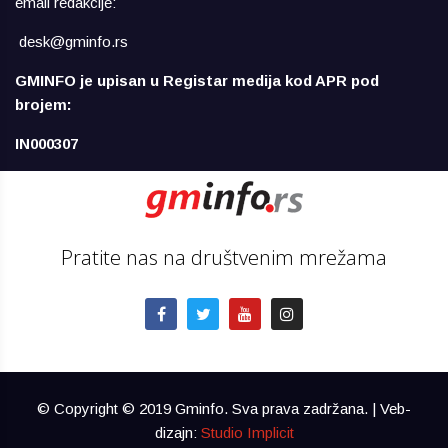
email redakcije:
desk@gminfo.rs
GMINFO je upisan u Registar medija kod APR pod
brojem:
IN000307
Pratite nas na društvenim mrežama
© Copyright © 2019 Gminfo. Sva prava zadržana. | Veb-
dizajn:
Studio Implicit