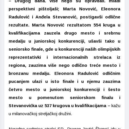
– Drugog dana. više nego su opravdali. mladi
perspektivni pištoljaši; Marta Novović, Eleonora
Radulović i Anđela Stevanović, postigavši odlične
rezultate. Marta Novović rezultatom 554 kruga u
kvalifikacijama zauzela drugo mesto i srebrnu
medalju u juniorskoj konkurenciji, ušavši tako u
seniorsko finale, gde u konkurenciji naših olimpijskih
reprezentativki i internacionalnih strelaca iz
regiona, zauzima više nego odlično treće mesto i
bronzanu medalju. Eleonora Radulović odličnim
pucanjem ulazi u isto finale i u njemu zauzima
četvro mesto u juniorskoj konkurenciji i šesto
mesto u pomenutom seniorskom finalu i
Stevanovićka uz 537 krugova u kvalifikacijama –
kažu
u milanovačkoj streljačkoj družini.
Naredne sedmice strelci SD „Dragan Jevtić Škepo“ idu u