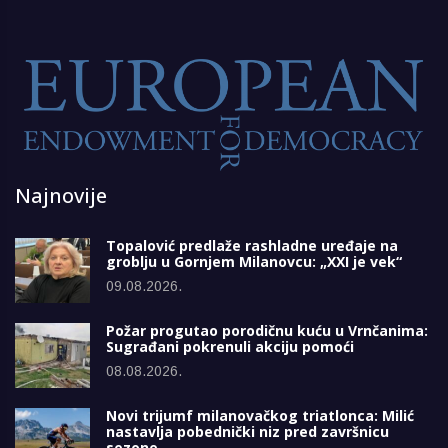
Najnovije
Topalović predlaže rashladne uređaje na
groblju u Gornjem Milanovcu: „XXI je vek“
09.08.2026.
Požar progutao porodičnu kuću u Vrnčanima:
Sugrađani pokrenuli akciju pomoći
08.08.2026.
Novi trijumf milanovačkog triatlonca: Milić
nastavlja pobednički niz pred završnicu
sezone