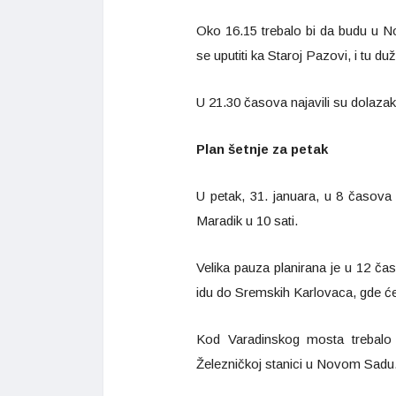
Oko 16.15 trebalo bi da budu u No
se uputiti ka Staroj Pazovi, i tu du
U 21.30 časova najavili su dolazak 
Plan šetnje za petak
U petak, 31. januara, u 8 časova 
Maradik u 10 sati.
Velika pauza planirana je u 12 
idu do Sremskih Karlovaca, gde će
Kod Varadinskog mosta trebalo 
Železničkoj stanici u Novom Sadu