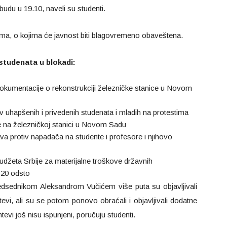
a budu u 19.10, naveli su studenti.
ma, o kojima će javnost biti blagovremeno obaveštena.
 studenata u blokadi:
dokumentacije o rekonstrukciji železničke stanice u Novom
v uhapšenih i privedenih studenata i mladih na protestima
na železničkoj stanici u Novom Sadu
ava protiv napadača na studente i profesore i njihovo
udžeta Srbije za materijalne troškove državnih
 20 odsto
redsednikom Aleksandrom Vučićem više puta su objavljivali
tevi, ali su se potom ponovo obraćali i objavljivali dodatne
evi još nisu ispunjeni, poručuju studenti.