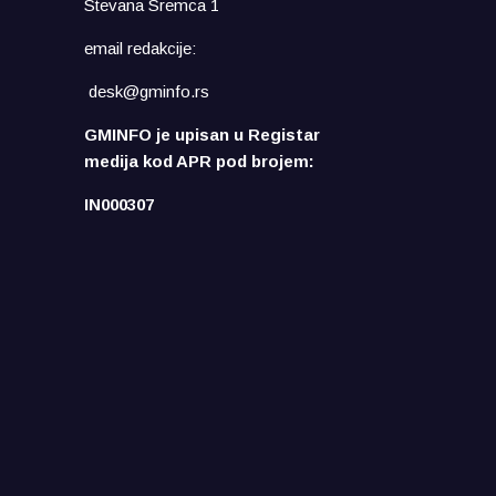
Stevana Sremca 1
email redakcije:
desk@gminfo.rs
GMINFO je upisan u Registar
medija kod APR pod brojem:
IN000307