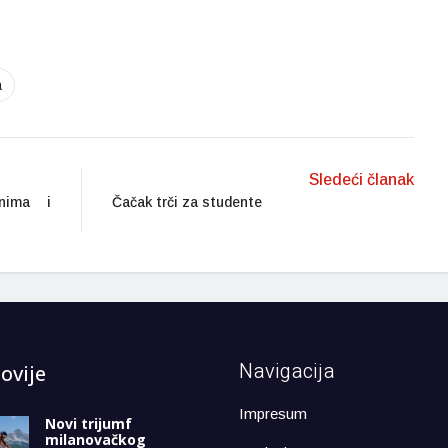
a
Sledeći članak
nima i
Čačak trči za studente
Navigacija
ovije
Impresum
Novi trijumf
milanovačkog