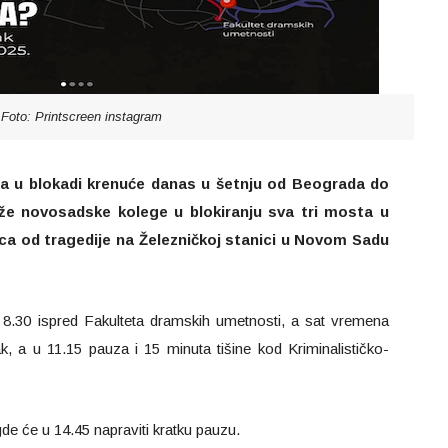
Foto: Printscreen instagram
ta u blokadi krenuće danas u šetnju od Beograda do
že novosadske kolege u blokiranju sva tri mosta u
a od tragedije na Železničkoj stanici u Novom Sadu
od 8.30 ispred Fakulteta dramskih umetnosti, a sat vremena
ak, a u 11.15 pauza i 15 minuta tišine kod Kriminalističko-
gde će u 14.45 napraviti kratku pauzu.