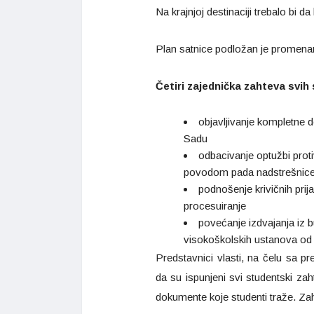
Na krajnjoj destinaciji trebalo bi d
Plan satnice podložan je promena
Četiri zajednička zahteva svih
objavljivanje kompletne 
Sadu
odbacivanje optužbi proti
povodom pada nadstrešnice 
podnošenje krivičnih prij
procesuiranje
povećanje izdvajanja iz b
visokoškolskih ustanova od
Predstavnici vlasti, na čelu sa p
da su ispunjeni svi studentski zah
dokumente koje studenti traže. Zaht