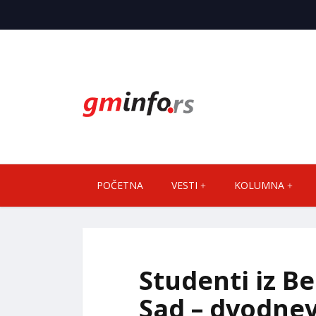
POČETNA
VESTI
KOLUMNA
Studenti iz B
Sad – dvodnev