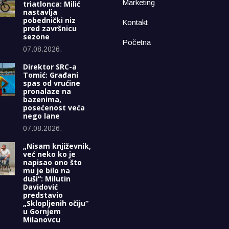
Marketing
triatlonca: Milić
nastavlja
pobednički niz
Kontakt
pred završnicu
sezone
Početna
07.08.2026.
Direktor SRC-a
Tomić: Građani
spas od vrućine
pronalaze na
bazenima,
posećenost veća
nego lane
07.08.2026.
„Nisam književnik,
već neko ko je
napisao ono što
mu je bilo na
duši“: Milutin
Davidović
predstavio
„Sklopljenih očiju“
u Gornjem
Milanovcu