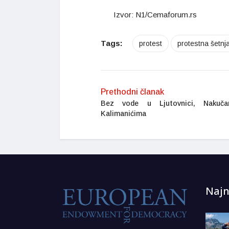
Izvor: N1/Cemaforum.rs
Tags:
protest
protestna šetnj
Prethodni članak
Bez vode u Ljutovnici, Nakuča
Kalimanićima
Najn