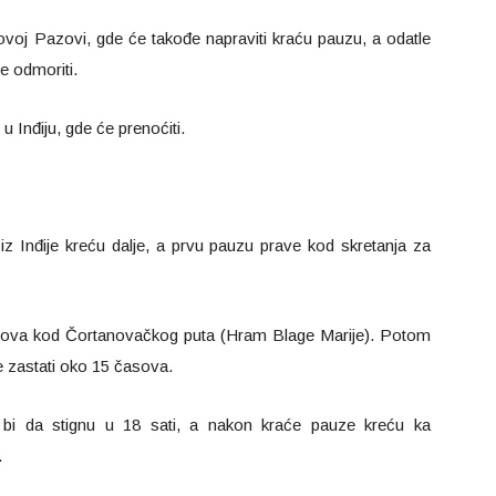
voj Pazovi, gde će takođe napraviti kraću pauzu, a odatle
že odmoriti.
u Inđiju, gde će prenoćiti.
iz Inđije kreću dalje, a prvu pauzu prave kod skretanja za
časova kod Čortanovačkog puta (Hram Blage Marije). Potom
 zastati oko 15 časova.
bi da stignu u 18 sati, a nakon kraće pauze kreću ka
.