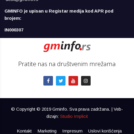
GMINFO je upisan u Registar medija kod APR pod
brojem:
IN000307
Pratite nas na društvenim mrežama
© Copyright © 2019 Gminfo. Sva prava zadržana. | Veb-
dizajn:
Studio Implicit
Kontakt
Marketing
Impresum
Uslovi korišćenja