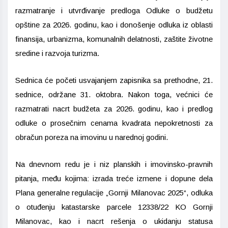
razmatranje i utvrđivanje predloga Odluke o budžetu
opštine za 2026. godinu, kao i donošenje odluka iz oblasti
finansija, urbanizma, komunalnih delatnosti, zaštite životne
sredine i razvoja turizma.
Sednica će početi usvajanjem zapisnika sa prethodne, 21.
sednice, održane 31. oktobra. Nakon toga, većnici će
razmatrati nacrt budžeta za 2026. godinu, kao i predlog
odluke o prosečnim cenama kvadrata nepokretnosti za
obračun poreza na imovinu u narednoj godini.
Na dnevnom redu je i niz planskih i imovinsko-pravnih
pitanja, među kojima: izrada treće izmene i dopune dela
Plana generalne regulacije „Gornji Milanovac 2025“, odluka
o otuđenju katastarske parcele 12338/22 KO Gornji
Milanovac, kao i nacrt rešenja o ukidanju statusa