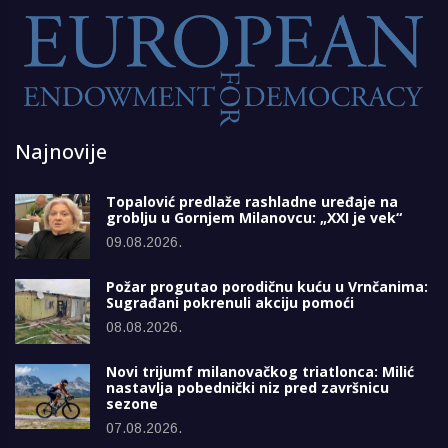
Najnovije
Topalović predlaže rashladne uređaje na
groblju u Gornjem Milanovcu: „XXI je vek“
09.08.2026.
Požar progutao porodičnu kuću u Vrnčanima:
Sugrađani pokrenuli akciju pomoći
08.08.2026.
Novi trijumf milanovačkog triatlonca: Milić
nastavlja pobednički niz pred završnicu
sezone
07.08.2026.