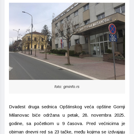
foto: gminfo.rs
Dvadest druga sednica Opštinskog veća opštine Gornji
Milanovac biće održana u petak, 28. novembra 2025.
godine, sa početkom u 9 časova. Pred većnicima je
obiman dnevni red sa 23 tačke, među kojima se izdvajaju