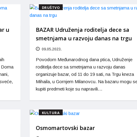
DRUŠTVO
ar u
BAZAR Udruženja roditelja dece sa
smetnjama u razvoju danas na trgu
09.05.2023.
nih
Povodom Međunarodnog dana ptica, Udruženje
lu Doma
roditelja dece sa smetnjama u razvoju danas
mani,
organizuje bazar, od 11 do 19 sati, na Trgu kneza
 sveće,
Mihaila, u Gornjem Milanovcu. Na bazaru mogu s
kupiti predmeti koje su napravili…
KULTURA
Osmomartovski bazar