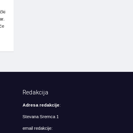
čki
ar.
iće
Redakcija
Adresa redakcije
:
Stevana Sremca 1
email redakcije: