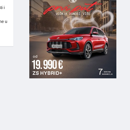
i i
ne u