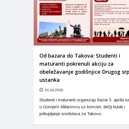
Od bazara do Takova: Studenti i
maturanti pokrenuli akciju za
obeležavanje godišnjice Drugog sr
ustanka
01.04.2026.
Studenti i maturanti organizuju bazar 5. aprila n
u Gornjem Milanovcu uz koncert, dečji kutak i
prikupljanje sredstava za Takovo.