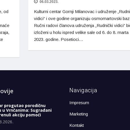
06.03.2023.
e, od
Kulturni centar Gornji Milanovac i udruženje „Rudni
vidici“ i ove godine organizuju osmomartovski baz
omaće
Ručni radovi članova udruženja „Rudnički vidici“ b
raja,
izloženi u holu ispred velike sale od 6. do 8. marta
ke
2023. godine. Posetioci…
Navigacija
ovije
Impresum
ar progutao porodičnu
u u Vrnčanima: Sugrađani
Marketing
enuli akciju pomoći
8.2026.
Kontakt