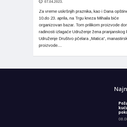
07.04.2023.
Za vreme uskršnjih praznika, kao i Dana opštin
10.do 23. aprila, na Trgu kneza Mihaila biće
organizovan bazar. Tom prilikom proizvode d
radinosti izlagaće Udruženje žena pranjanskog k
Udruženje Društvo pčelara „Matica“, manastirs
proizvode…
Najn
Pož
kuć
pokr
08.0