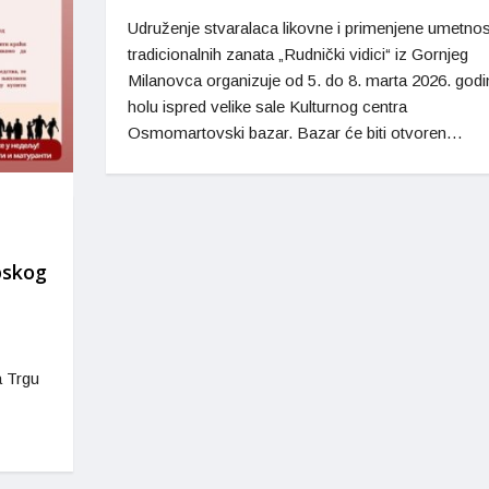
Udruženje stvaralaca likovne i primenjene umetnost
tradicionalnih zanata „Rudnički vidici“ iz Gornjeg
Milanovca organizuje od 5. do 8. marta 2026. godi
holu ispred velike sale Kulturnog centra
Osmomartovski bazar. Bazar će biti otvoren…
pskog
a Trgu