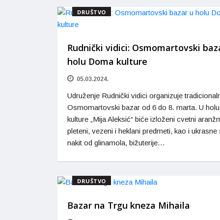
DRUŠTVO
Rudnički vidici: Osmomartovski baz
holu Doma kulture
05.03.2024.
Udruženje Rudnički vidici organizuje tradicional
Osmomartovski bazar od 6 do 8. marta. U ho
kulture „Mija Aleksić“ biće izloženi cvetni aranž
pleteni, vezeni i heklani predmeti, kao i ukrasne
nakit od glinamola, bižuterije…
DRUŠTVO
Bazar na Trgu kneza Mihaila