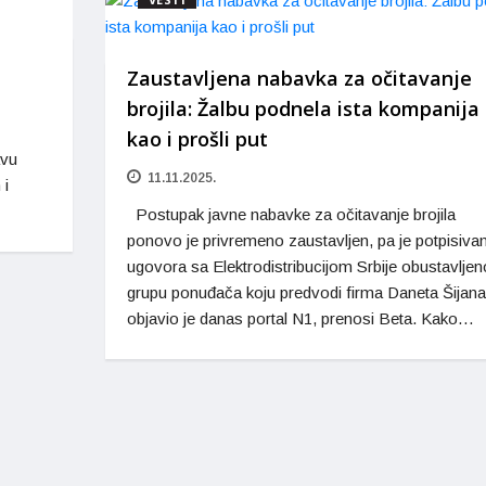
Zaustavljena nabavka za očitavanje
brojila: Žalbu podnela ista kompanija
kao i prošli put
avu
11.11.2025.
 i
Postupak javne nabavke za očitavanje brojila
ponovo je privremeno zaustavljen, pa je potpisivan
ugovora sa Elektrodistribucijom Srbije obustavljen
grupu ponuđača koju predvodi firma Daneta Šijana
objavio je danas portal N1, prenosi Beta. Kako…