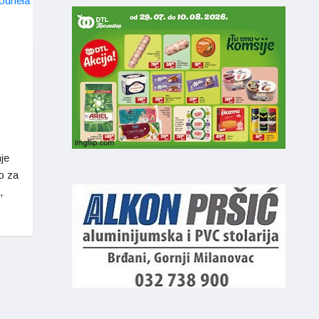
je
o za
,