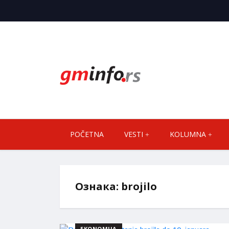
POČETNA
VESTI
KOLUMNA
Ознака:
brojilo
EKONOMIJA