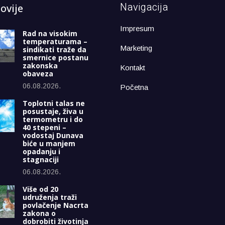
Navigacija
ovije
Impresum
Rad na visokim
temperaturama –
Marketing
sindikati traže da
smernice postanu
zakonska
Kontakt
obaveza
06.08.2026.
Početna
Toplotni talas ne
posustaje, živa u
termometru i do
40 stepeni –
vodostaj Dunava
biće u manjem
opadanju i
stagnaciji
06.08.2026.
Više od 20
udruženja traži
povlačenje Nacrta
zakona o
dobrobiti životinja