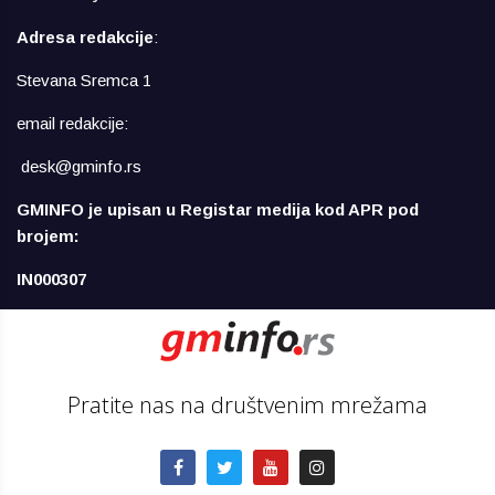
Adresa redakcije
:
Stevana Sremca 1
email redakcije:
desk@gminfo.rs
GMINFO je upisan u Registar medija kod APR pod
brojem:
IN000307
Pratite nas na društvenim mrežama