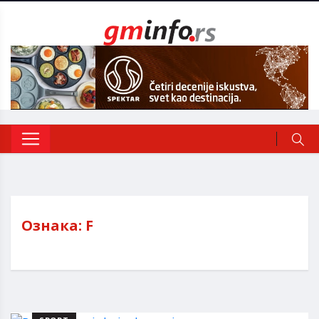
Ознака:
F