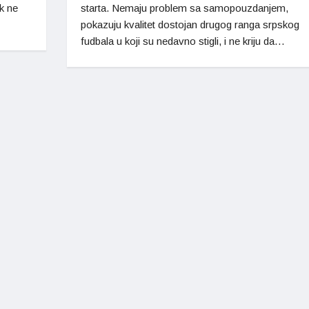
ak ne
starta. Nemaju problem sa samopouzdanjem,
pokazuju kvalitet dostojan drugog ranga srpskog
fudbala u koji su nedavno stigli, i ne kriju da…