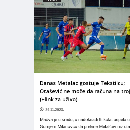
Danas Metalac gostuje Tekstilcu;
Otašević ne može da računa na troj
(+link za uživo)
26.11.2023.
Mačva je u sredu, u nadoknadi 9. kola, uspela u
Gornjem Milanovcu da prekine Metalčev niz ut