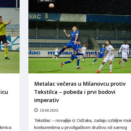
Metalac večeras u Milanovcu protiv
icu
Tekstilca – pobeda i prvi bodovi
imperativ
19.08.2023.
Tekstilac – novajlije iz Odžaka, zadaju ozbiljne mu
akmica
konkurentima u prvoligaškom društvu od samog