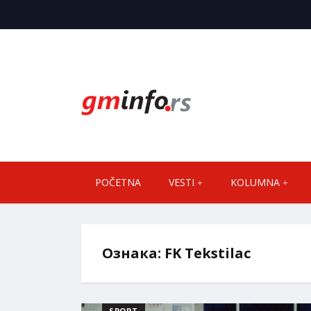
POČETNA
VESTI
KOLUMNA
Ознака:
FK Tekstilac
SPORT