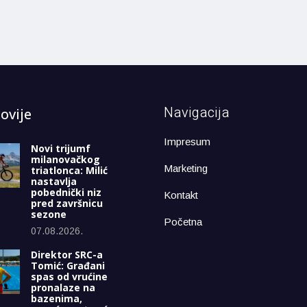
Navigacija
ovije
Impresum
Novi trijumf
milanovačkog
Marketing
triatlonca: Milić
nastavlja
pobednički niz
Kontakt
pred završnicu
sezone
Početna
07.08.2026.
Direktor SRC-a
Tomić: Građani
spas od vrućine
pronalaze na
bazenima,