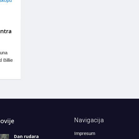
entra
juna
 Billie
Navigacija
ovije
Impresum
Dan rudara