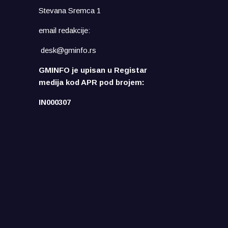
Stevana Sremca 1
email redakcije:
desk@gminfo.rs
GMINFO je upisan u Registar
medija kod APR pod brojem:
IN000307