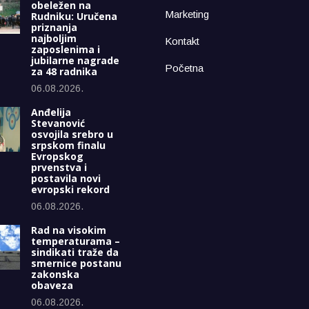
obeležen na
Marketing
Rudniku: Uručena
priznanja
najboljim
Kontakt
zaposlenima i
jubilarne nagrade
Početna
za 48 radnika
06.08.2026.
Anđelija
Stevanović
osvojila srebro u
srpskom finalu
Evropskog
prvenstva i
postavila novi
evropski rekord
06.08.2026.
Rad na visokim
temperaturama –
sindikati traže da
smernice postanu
zakonska
obaveza
06.08.2026.