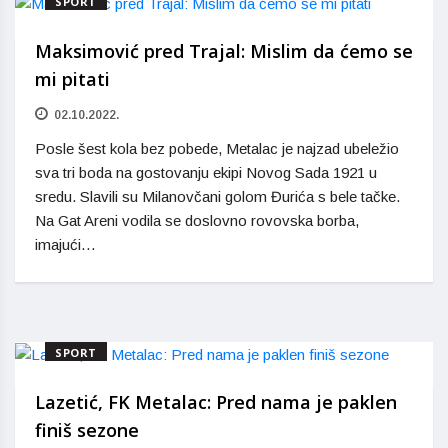
SPORT
Maksimović pred Trajal: Mislim da ćemo se
mi pitati
02.10.2022.
Posle šest kola bez pobede, Metalac je najzad ubeležio
sva tri boda na gostovanju ekipi Novog Sada 1921 u
sredu. Slavili su Milanovčani golom Đurića s bele tačke.
Na Gat Areni vodila se doslovno rovovska borba,
imajući…
SPORT
Lazetić, FK Metalac: Pred nama je paklen
finiš sezone