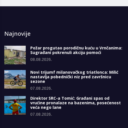
Najnovije
Požar progutao porodičnu kuću u Vrnčanima:
Sugrađani pokrenuli akciju pomoći
08.08.2026.
Novi trijumf milanovačkog triatlonca: Milić
nastavlja pobednički niz pred završnicu
sezone
07.08.2026.
Direktor SRC-a Tomić: Građani spas od
vrućine pronalaze na bazenima, posećenost
veća nego lane
07.08.2026.