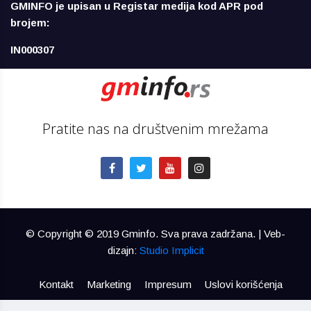
GMINFO je upisan u Registar medija kod APR pod
brojem:
IN000307
Pratite nas na društvenim mrežama
© Copyright © 2019 Gminfo. Sva prava zadržana. | Veb-
dizajn:
Studio Implicit
Kontakt
Marketing
Impresum
Uslovi korišćenja