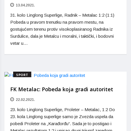
13.04.2021.
31. kolo Linglong Superlige, Radnik – Metalac 1:2 (1:1)
Pobeda u pravom trenutku na pravom mestu, na
gostujućem terenu protiv visokoplasiranog Radnika iz
Surdulice, dala je Metalcu i moralni, i taktički, i bodovni
vetar u…
SPORT
FK Metalac: Pobeda koja gradi autoritet
22.02.2021.
23. kolo Linglong Superlige, Proleter – Metalac, 1:2 Do
23. kola Linglong superlige samo je Zvezda uspela da
pobedi Proleter na „Karađorđu“. Sada je to postigao i
Metalac rezultatom 1:2 i upisao drugi trijumf zaredom…