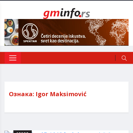
Ознака:
Igor Maksimović