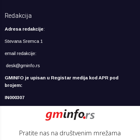
Redakcija
Adresa redakcije
:
Stevana Sremca 1
email redakcije:
desk@gminfo.rs
GMINFO je upisan u Registar medija kod APR pod
brojem:
IN000307
Pratite nas na društvenim mrežama