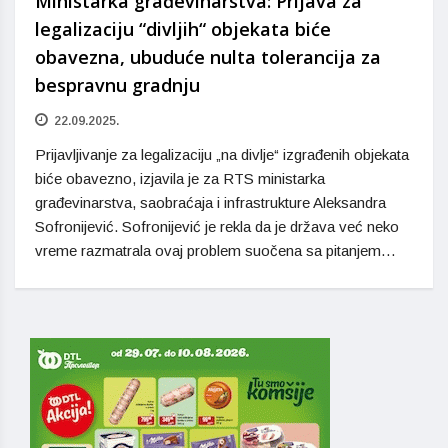
Ministarka građevinarstva: Prijava za
legalizaciju “divljih“ objekata biće
obavezna, ubuduće nulta tolerancija za
bespravnu gradnju
22.09.2025.
Prijavljivanje za legalizaciju „na divlje“ izgrađenih objekata
biće obavezno, izjavila je za RTS ministarka
građevinarstva, saobraćaja i infrastrukture Aleksandra
Sofronijević. Sofronijević je rekla da je država već neko
vreme razmatrala ovaj problem suočena sa pitanjem…