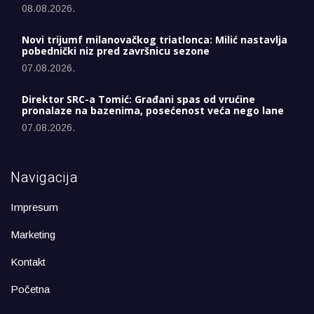
08.08.2026.
Novi trijumf milanovačkog triatlonca: Milić nastavlja
pobednički niz pred završnicu sezone
07.08.2026.
Direktor SRC-a Tomić: Građani spas od vrućine
pronalaze na bazenima, posećenost veća nego lane
07.08.2026.
Navigacija
Impresum
Marketing
Kontakt
Početna