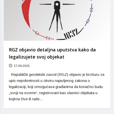
RGZ objavio detaljna uputstva kako da
legalizujete svoj objekat
27.09.2025.
Republički geodetski zavod (RGZ) objavio je brošuru za
upis nepokretnosti u okviru najavljenog zakona o
legalizaciji, koji omogućava građanima da konačno budu
„svoji na svome“, registrovani kao vlasnici objekata u
kojima žive ili rade…