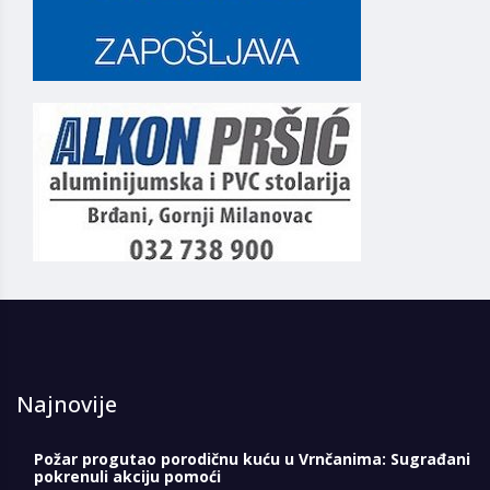
Najnovije
Požar progutao porodičnu kuću u Vrnčanima: Sugrađani
pokrenuli akciju pomoći