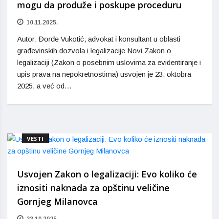
mogu da produže i poskupe proceduru
10.11.2025.
Autor: Đorđe Vukotić, advokat i konsultant u oblasti
građevinskih dozvola i legalizacije Novi Zakon o
legalizaciji (Zakon o posebnim uslovima za evidentiranje i
upis prava na nepokretnostima) usvojen je 23. oktobra
2025, a već od…
VESTI
Usvojen Zakon o legalizaciji: Evo koliko će
iznositi naknada za opštinu veličine
Gornjeg Milanovca
23.10.2025.