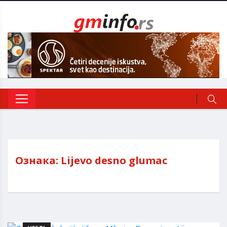
Ознака:
Lijevo desno glumac