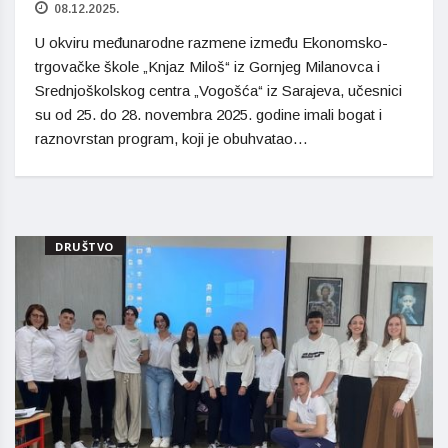
08.12.2025.
U okviru međunarodne razmene između Ekonomsko-
trgovačke škole „Knjaz Miloš“ iz Gornjeg Milanovca i
Srednjoškolskog centra „Vogošća“ iz Sarajeva, učesnici
su od 25. do 28. novembra 2025. godine imali bogat i
raznovrstan program, koji je obuhvatao…
DRUŠTVO