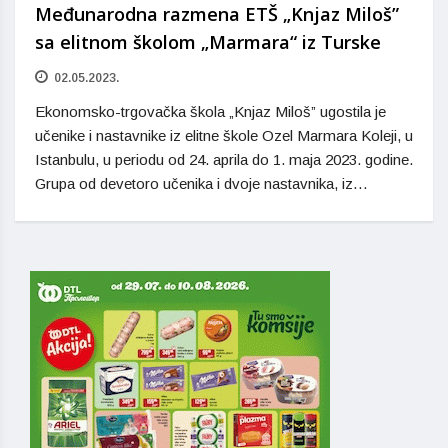
Međunarodna razmena ETŠ „Knjaz Miloš”
sa elitnom školom „Marmara“ iz Turske
02.05.2023.
Ekonomsko-trgovačka škola „Knjaz Miloš” ugostila je
učenike i nastavnike iz elitne škole Ozel Marmara Koleji, u
Istanbulu, u periodu od 24. aprila do 1. maja 2023. godine.
Grupa od devetoro učenika i dvoje nastavnika, iz…