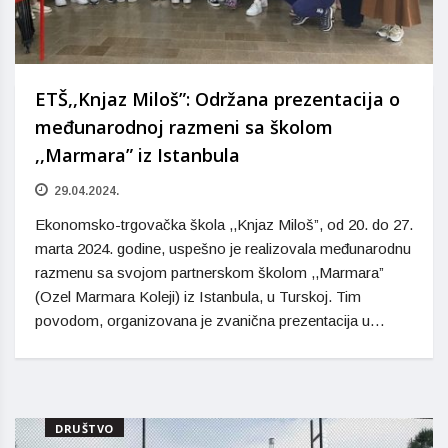
ETŠ,,Knjaz Miloš”: Održana prezentacija o
međunarodnoj razmeni sa školom
,,Marmara” iz Istanbula
29.04.2024.
Ekonomsko-trgovačka škola ,,Knjaz Miloš”, od 20. do 27.
marta 2024. godine, uspešno je realizovala međunarodnu
razmenu sa svojom partnerskom školom ,,Marmara”
(Ozel Marmara Koleji) iz Istanbula, u Turskoj. Tim
povodom, organizovana je zvanična prezentacija u…
DRUŠTVO