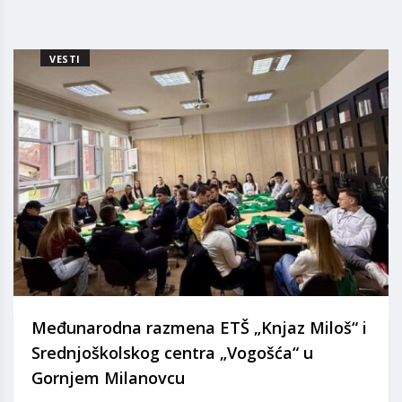
VESTI
Međunarodna razmena ETŠ „Knjaz Miloš“ i
Srednjoškolskog centra „Vogošća“ u
Gornjem Milanovcu