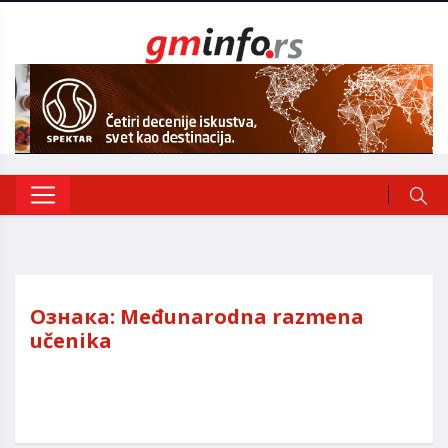
Ознака:
Međunarodna razmena
učenika