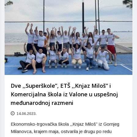
Dve ,,Superškole”, ETŠ ,,Knjaz Miloš” i
Komercijalna škola iz Valone u uspešnoj
međunarodnoj razmeni
14.06.2023.
Ekonomsko-trgovačka škola ,,Knjaz Miloš” iz Gornjeg
Milanovca, krajem maja, ostvarila je drugu po redu