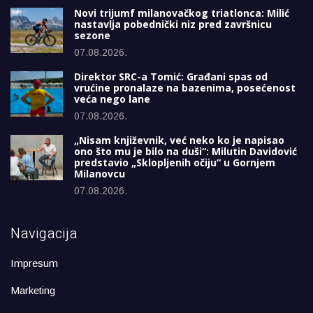
Novi trijumf milanovačkog triatlonca: Milić
nastavlja pobednički niz pred završnicu
sezone
07.08.2026.
Direktor SRC-a Tomić: Građani spas od
vrućine pronalaze na bazenima, posećenost
veća nego lane
07.08.2026.
„Nisam književnik, već neko ko je napisao
ono što mu je bilo na duši“: Milutin Davidović
predstavio „Sklopljenih očiju“ u Gornjem
Milanovcu
07.08.2026.
Navigacija
Impresum
Marketing