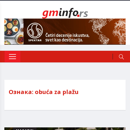
Ознака:
obuća za plažu