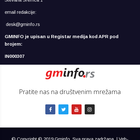
email redakcije:
desk@gminfo.rs
GMINFO je upisan u Registar medija kod APR pod
brojem:
IN000307
Pratite nas na društvenim mrežama
© Copyright © 2019 Gminfo. Sva prava zadržana. | Veb-