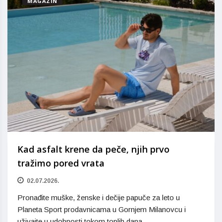
MAGAZIN
Kad asfalt krene da peče, njih prvo
tražimo pored vrata
02.07.2026.
Pronađite muške, ženske i dečije papuče za leto u
Planeta Sport prodavnicama u Gornjem Milanovcu i
uživajte u udobnosti tokom toplih dana.