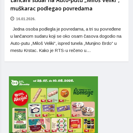
muškarac podlegao povredama
16.01.2026.
Jedna osoba podlegla je povredama, a tri su povređene
u lančanom sudaru koji se oko osam časova dogodio na
Auto-putu „Miloš Veliki“, ispred tunela „Munjino Brdo“ u
mestu Krstac. Kako je RTS-u rečeno u…