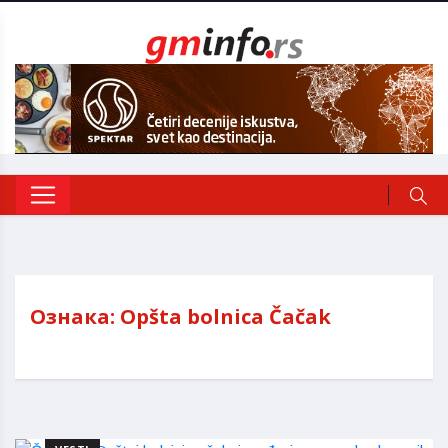
Ознака:
Opšta bolnica Čačak