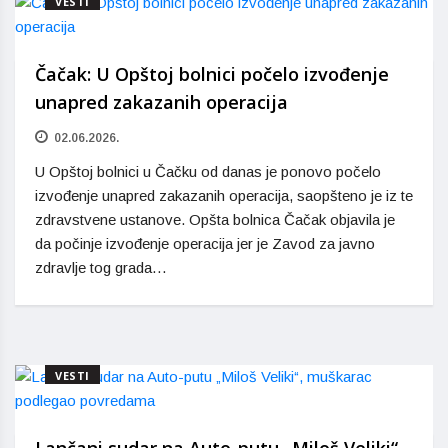
VESTI
Čačak: U Opštoj bolnici počelo izvođenje
unapred zakazanih operacija
02.06.2026.
U Opštoj bolnici u Čačku od danas je ponovo počelo
izvođenje unapred zakazanih operacija, saopšteno je iz te
zdravstvene ustanove. Opšta bolnica Čačak objavila je
da počinje izvođenje operacija jer je Zavod za javno
zdravlje tog grada…
VESTI
Lančani sudar na Auto-putu „Miloš Veliki“,