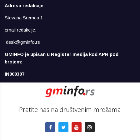
Adresa redakcije
:
Stevana Sremca 1
email redakcije:
desk@gminfo.rs
GMINFO je upisan u Registar medija kod APR pod
brojem:
IN000307
Pratite nas na društvenim mrežama