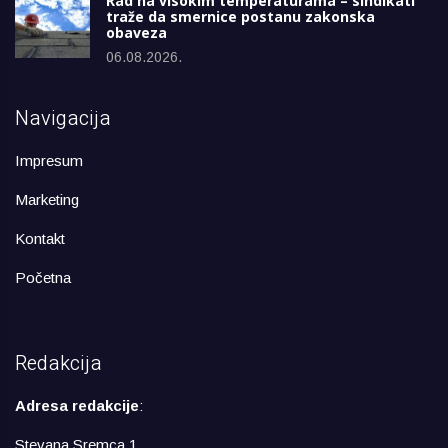
Rad na visokim temperaturama – sindikati
traže da smernice postanu zakonska
obaveza
06.08.2026.
Navigacija
Impresum
Marketing
Kontakt
Početna
Redakcija
Adresa redakcije
:
Stevana Sremca 1