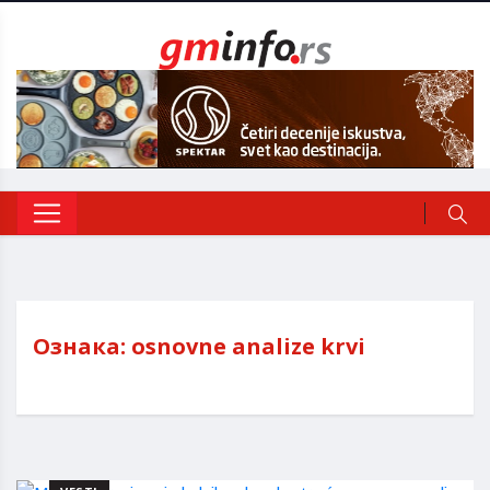
Ознака:
osnovne analize krvi