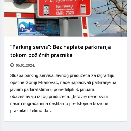
“Parking servis“: Bez naplate parkiranja
tokom božićnih praznika
05.01.2024.
Služba parking servisa Javnog preduzeća za izgradnju
opštine Gornji Milanovac, neće naplaćivati parkiranje na
javnim parkiralištima u ponedeljak 8. januara,
obaveštavaju iz tog preduzeća. „Istovremeno svim
našim sugrađanima čestitamo predstojeće božićne
praznike i želimo da…