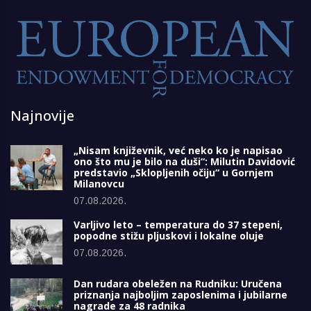
Najnovije
„Nisam književnik, već neko ko je napisao
ono što mu je bilo na duši“: Milutin Davidović
predstavio „Sklopljenih očiju“ u Gornjem
Milanovcu
07.08.2026.
Varljivo leto – temperatura do 37 stepeni,
popodne stižu pljuskovi i lokalne oluje
07.08.2026.
Dan rudara obeležen na Rudniku: Uručena
priznanja najboljim zaposlenima i jubilarne
nagrade za 48 radnika