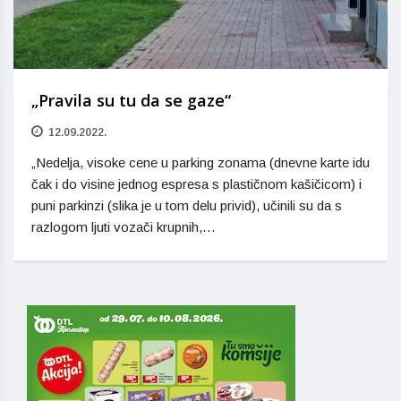
„Pravila su tu da se gaze“
12.09.2022.
„Nedelja, visoke cene u parking zonama (dnevne karte idu
čak i do visine jednog espresa s plastičnom kašičicom) i
puni parkinzi (slika je u tom delu privid), učinili su da s
razlogom ljuti vozači krupnih,…