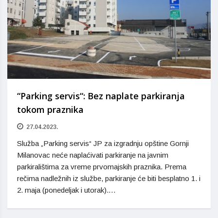
“Parking servis“: Bez naplate parkiranja
tokom praznika
27.04.2023.
Služba „Parking servis“ JP za izgradnju opštine Gornji
Milanovac neće naplaćivati parkiranje na javnim
parkiralištima za vreme prvomajskih praznika. Prema
rečima nadležnih iz službe, parkiranje će biti besplatno 1. i
2. maja (ponedeljak i utorak).…