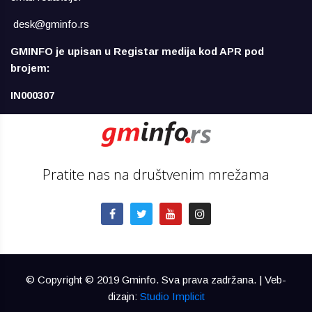
desk@gminfo.rs
GMINFO je upisan u Registar medija kod APR pod
brojem:
IN000307
Pratite nas na društvenim mrežama
© Copyright © 2019 Gminfo. Sva prava zadržana. | Veb-
dizajn:
Studio Implicit