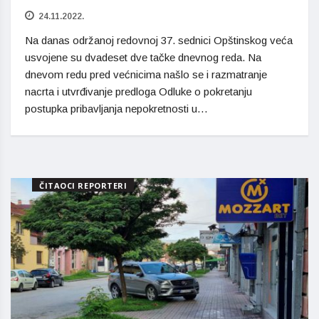
24.11.2022.
Na danas održanoj redovnoj 37. sednici Opštinskog veća
usvojene su dvadeset dve tačke dnevnog reda. Na
dnevom redu pred većnicima našlo se i razmatranje
nacrta i utvrđivanje predloga Odluke o pokretanju
postupka pribavljanja nepokretnosti u…
ČITAOCI REPORTERI