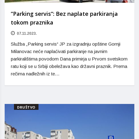
“Parking servis“: Bez naplate parkiranja
tokom praznika
07.11.2023.
Služba „Parking servis“ JP za izgradnju opštine Gornji
Milanovac neće naplaćivati parkiranje na javnim
parkiralištima povodom Dana primirja u Prvom svetskom
ratu koji se u Srbiji obeležava kao državni praznik. Prema
rečima nadležnih iz te…
DRUŠTVO