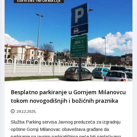
SERVISNE INFORMACIJE
Besplatno parkiranje u Gornjem Milanovcu
tokom novogodišnjih i božićnih praznika
29.12.2025.
Služba Parking servisa Javnog preduzeća za izgradnju
opštine Gornji Milanovac obaveštava građane da
parkiranje na javnim parkiralištima neće biti naplaćivano