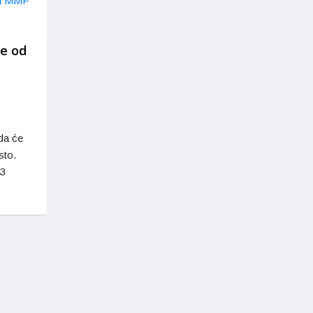
je od
da će
sto.
43