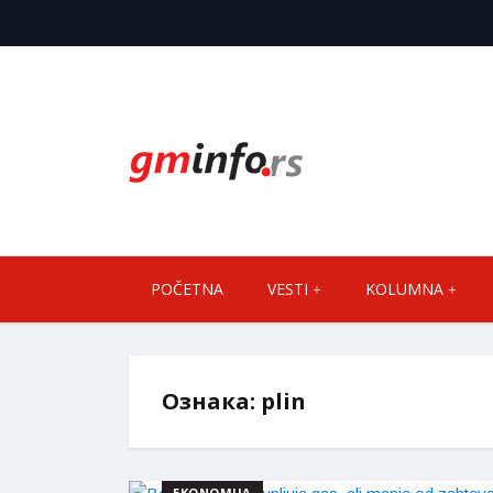
POČETNA
VESTI
KOLUMNA
Ознака:
plin
EKONOMIJA