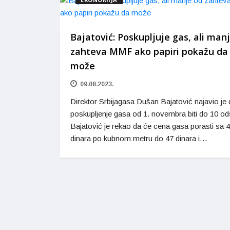
Bajatović: Poskupljuje gas, ali man
zahteva MMF ako papiri pokažu da
može
09.08.2023.
Direktor Srbijagasa Dušan Bajatović najavio je 
poskupljenje gasa od 1. novembra biti do 10 od
Bajatović je rekao da će cena gasa porasti sa 
dinara po kubnom metru do 47 dinara i…