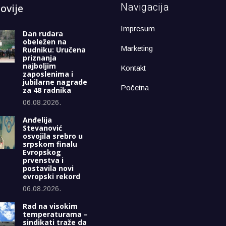
Navigacija
ovije
Impresum
Dan rudara
obeležen na
Marketing
Rudniku: Uručena
priznanja
najboljim
Kontakt
zaposlenima i
jubilarne nagrade
Početna
za 48 radnika
06.08.2026.
Anđelija
Stevanović
osvojila srebro u
srpskom finalu
Evropskog
prvenstva i
postavila novi
evropski rekord
06.08.2026.
Rad na visokim
temperaturama –
sindikati traže da