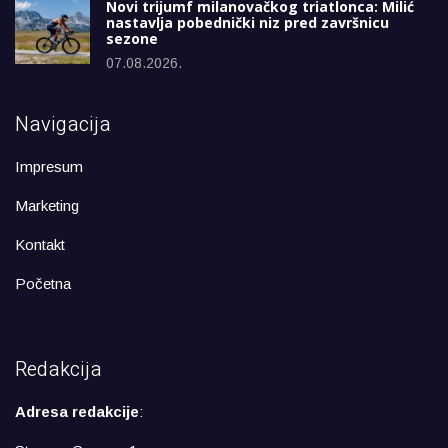
Novi trijumf milanovačkog triatlonca: Milić
nastavlja pobednički niz pred završnicu
sezone
07.08.2026.
Navigacija
Impresum
Marketing
Kontakt
Početna
Redakcija
Adresa redakcije
: