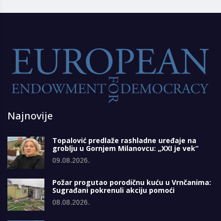
Najnovije
Topalović predlaže rashladne uređaje na
groblju u Gornjem Milanovcu: „XXI je vek“
09.08.2026.
Požar progutao porodičnu kuću u Vrnčanima:
Sugrađani pokrenuli akciju pomoći
08.08.2026.