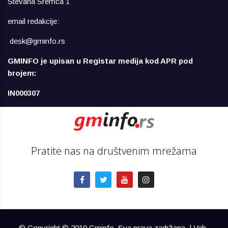
Stevana Sremca 1
email redakcije:
desk@gminfo.rs
GMINFO je upisan u Registar medija kod APR pod
brojem:
IN000307
Pratite nas na društvenim mrežama
© Copyright © 2019 Gminfo. Sva prava zadržana. | Veb-