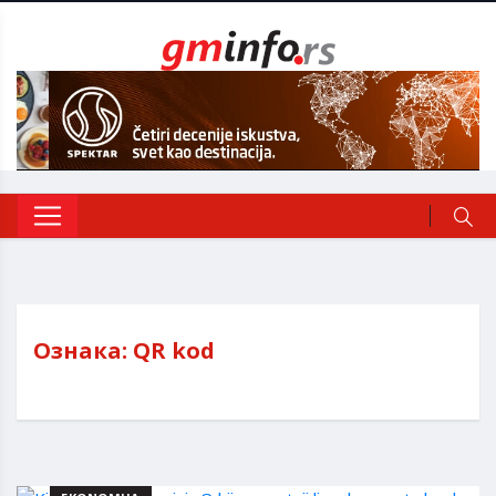
Ознака:
QR kod