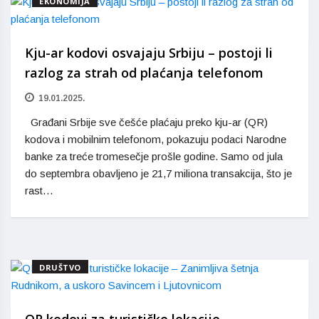
EKONOMIJA
Kju-ar kodovi osvajaju Srbiju – postoji li
razlog za strah od plaćanja telefonom
19.01.2025.
Građani Srbije sve češće plaćaju preko kju-ar (QR)
kodova i mobilnim telefonom, pokazuju podaci Narodne
banke za treće tromesečje prošle godine. Samo od jula
do septembra obavljeno je 21,7 miliona transakcija, što je
rast…
DRUŠTVO
QR kodovi za turističke lokacije –