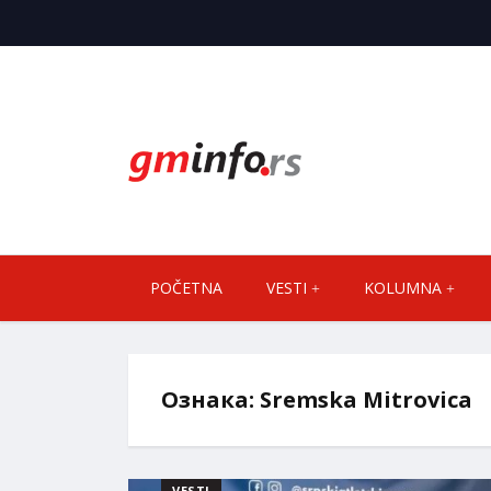
POČETNA
VESTI
KOLUMNA
Ознака:
Sremska Mitrovica
VESTI