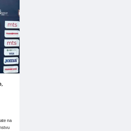
o,
tate na
nstvu