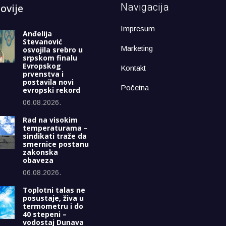
Navigacija
ovije
Impresum
Anđelija
Stevanović
Marketing
osvojila srebro u
srpskom finalu
Evropskog
Kontakt
prvenstva i
postavila novi
Početna
evropski rekord
06.08.2026.
Rad na visokim
temperaturama –
sindikati traže da
smernice postanu
zakonska
obaveza
06.08.2026.
Toplotni talas ne
posustaje, živa u
termometru i do
40 stepeni –
vodostaj Dunava