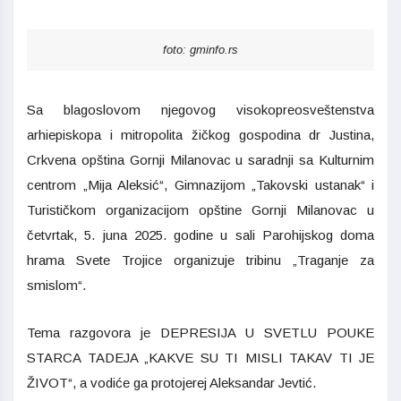
foto: gminfo.rs
Sa blagoslovom njegovog visokopreosveštenstva
arhiepiskopa i mitropolita žičkog gospodina dr Justina,
Crkvena opština Gornji Milanovac u saradnji sa Kulturnim
centrom „Mija Aleksić“, Gimnazijom „Takovski ustanak“ i
Turističkom organizacijom opštine Gornji Milanovac u
četvrtak, 5. juna 2025. godine u sali Parohijskog doma
hrama Svete Trojice organizuje tribinu „Traganje za
smislom“.
Tema razgovora je DEPRESIJA U SVETLU POUKE
STARCA TADEJA „KAKVE SU TI MISLI TAKAV TI JE
ŽIVOT“, a vodiće ga protojerej Aleksandar Jevtić.