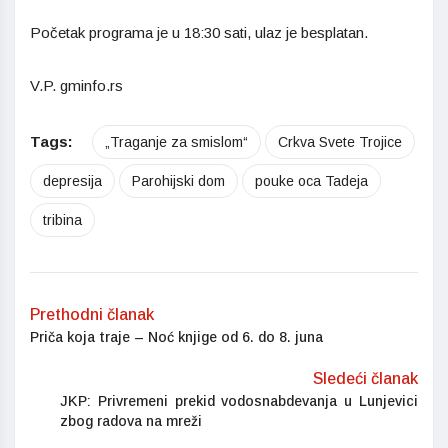
Početak programa je u 18:30 sati, ulaz je besplatan.
V.P. gminfo.rs
Tags:
„Traganje za smislom“
Crkva Svete Trojice
depresija
Parohijski dom
pouke oca Tadeja
tribina
Prethodni članak
Priča koja traje – Noć knjige od 6. do 8. juna
Sledeći članak
JKP: Privremeni prekid vodosnabdevanja u Lunjevici
zbog radova na mreži