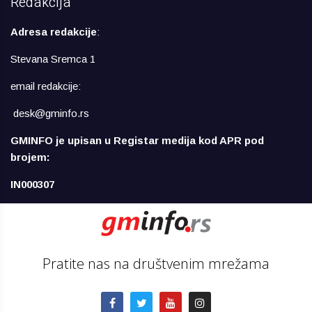
Redakcija
Adresa redakcije
:
Stevana Sremca 1
email redakcije:
desk@gminfo.rs
GMINFO je upisan u Registar medija kod APR pod
brojem:
IN000307
Pratite nas na društvenim mrežama