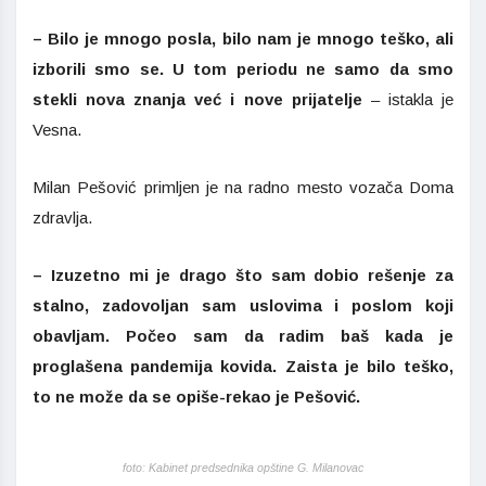
– Bilo je mnogo posla, bilo nam je mnogo teško, ali
izborili smo se. U tom periodu ne samo da smo
stekli nova znanja već i nove prijatelje
– istakla je
Vesna.
Milan Pešović primljen je na radno mesto vozača Doma
zdravlja.
– Izuzetno mi je drago što sam dobio rešenje za
stalno, zadovoljan sam uslovima i poslom koji
obavljam. Počeo sam da radim baš kada je
proglašena pandemija kovida. Zaista je bilo teško,
to ne može da se opiše-rekao je Pešović.
foto: Kabinet predsednika opštine G. Milanovac