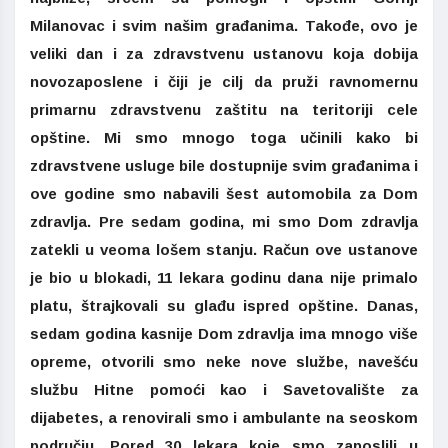
Milanovac i svim našim građanima. Takođe, ovo je
veliki dan i za zdravstvenu ustanovu koja dobija
novozaposlene i čiji je cilj da pruži ravnomernu
primarnu zdravstvenu zaštitu na teritoriji cele
opštine. Mi smo mnogo toga učinili kako bi
zdravstvene usluge bile dostupnije svim građanima i
ove godine smo nabavili šest automobila za Dom
zdravlja. Pre sedam godina, mi smo Dom zdravlja
zatekli u veoma lošem stanju. Račun ove ustanove
je bio u blokadi, 11 lekara godinu dana nije primalo
platu, štrajkovali su glađu ispred opštine. Danas,
sedam godina kasnije Dom zdravlja ima mnogo više
opreme, otvorili smo neke nove službe, navešću
službu Hitne pomoći kao i Savetovalište za
dijabetes, a renovirali smo i ambulante na seoskom
području. Pored 30 lekara koje smo zaposlili u