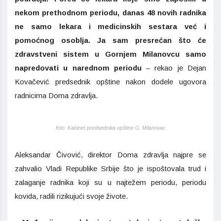
nekom prethodnom periodu, danas 48 novih radnika
ne samo lekara i medicinskih sestara već i
pomoćnog osoblja. Ja sam presrećan što će
zdravstveni sistem u Gornjem Milanovcu samo
napredovati u narednom periodu
– rekao je Dejan
Kovačević predsednik opštine nakon dodele ugovora
radnicima Doma zdravlja.
foto: Kabinet predsednika opštine G. Milanovac
Aleksandar Čivović, direktor Doma zdravlja najpre se
zahvalio Vladi Republike Srbije što je ispoštovala trud i
zalaganje radnika koji su u najtežem periodu, periodu
kovida, radili rizikujući svoje živote.