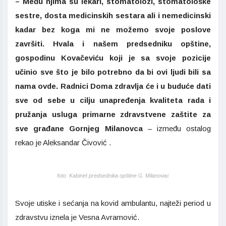
– Među njima su lekari, stomatolozi, stomatološke
sestre, dosta medicinskih sestara ali i nemedicinski
kadar bez koga mi ne možemo svoje poslove
završiti. Hvala i našem predsedniku opštine,
gospodinu Kovačeviću koji je sa svoje pozicije
učinio sve što je bilo potrebno da bi ovi ljudi bili sa
nama ovde. Radnici Doma zdravlja će i u buduće dati
sve od sebe u cilju unapređenja kvaliteta rada i
pružanja usluga primarne zdravstvene zaštite za
sve građane Gornjeg Milanovca
– između ostalog
rekao je Aleksandar Čivović .
foto: Kabinet predsednika opštine G. Milanovac
Svoje utiske i sećanja na kovid ambulantu, najteži period u
zdravstvu iznela je Vesna Avramović.