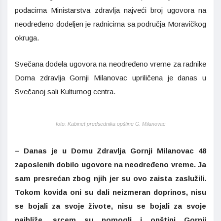
podacima Ministarstva zdravlja najveći broj ugovora na
neodređeno dodeljen je radnicima sa područja Moravičkog
okruga.
Svečana dodela ugovora na neodređeno vreme za radnike
Doma zdravlja Gornji Milanovac upriličena je danas u
Svečanoj sali Kulturnog centra.
foto: Kabinet predsednika opštine G. Milanovac
– Danas je u Domu Zdravlja Gornji Milanovac 48
zaposlenih dobilo ugovore na neodređeno vreme. Ja
sam presrećan zbog njih jer su ovo zaista zaslužili.
Tokom kovida oni su dali neizmeran doprinos, nisu
se bojali za svoje živote, nisu se bojali za svoje
najbliže, srcem su pomogli i opštini Gornji