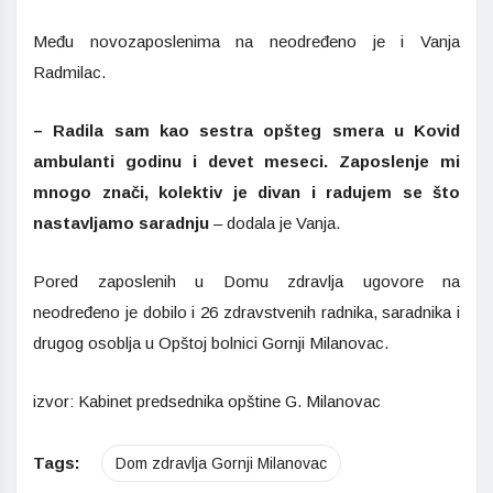
Među novozaposlenima na neodređeno je i Vanja
Radmilac.
– Radila sam kao sestra opšteg smera u Kovid
ambulanti godinu i devet meseci. Zaposlenje mi
mnogo znači, kolektiv je divan i radujem se što
nastavljamo saradnju
– dodala je Vanja.
Pored zaposlenih u Domu zdravlja ugovore na
neodređeno je dobilo i 26 zdravstvenih radnika, saradnika i
drugog osoblja u Opštoj bolnici Gornji Milanovac.
izvor: Kabinet predsednika opštine G. Milanovac
Tags:
Dom zdravlja Gornji Milanovac