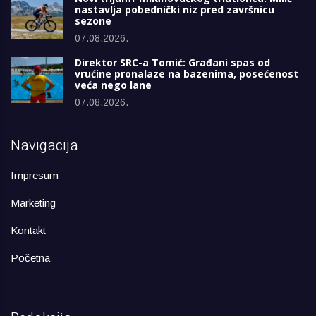
nastavlja pobednički niz pred završnicu
sezone
07.08.2026.
Direktor SRC-a Tomić: Građani spas od
vrućine pronalaze na bazenima, posećenost
veća nego lane
07.08.2026.
Navigacija
Impresum
Marketing
Kontakt
Početna