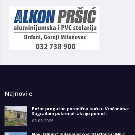
Najnovije
Požar progutao porodičnu kuću u Vrnčanima:
Sugrađani pokrenuli akciju pomoći
08.08.2026.
Novi trijumf milanovačkog triatlonca: Milić