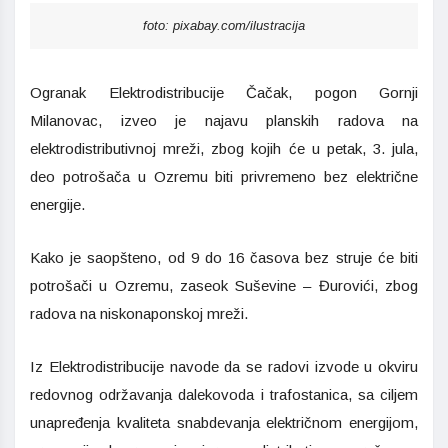
foto: pixabay.com/ilustracija
Ogranak Elektrodistribucije Čačak, pogon Gornji
Milanovac, izveo je najavu planskih radova na
elektrodistributivnoj mreži, zbog kojih će u petak, 3. jula,
deo potrošača u Ozremu biti privremeno bez električne
energije.
Kako je saopšteno, od 9 do 16 časova bez struje će biti
potrošači u Ozremu, zaseok Suševine – Đurovići, zbog
radova na niskonaponskoj mreži.
Iz Elektrodistribucije navode da se radovi izvode u okviru
redovnog održavanja dalekovoda i trafostanica, sa ciljem
unapređenja kvaliteta snabdevanja električnom energijom,