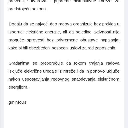
prevencije kvarova i pripreme distributivne mreže za
predstojeću sezonu.
Dodaju da se najveći deo radova organizuje bez prekida u
isporuci električne energije, ali da pojedine aktivnosti nije
moguće sprovesti bez privremene obustave napajanja,
kako bi bili obezbeđeni bezbedni uslovi za rad zaposlenih.
Građanima se preporučuje da tokom trajanja radova
isključe električne uređaje iz mreže i da ih ponovo uključe
nakon uspostavljanja redovnog snabdevanja električnom
energijom.
gminfo.rs