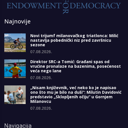
Najnovije
Novi trijumf milanovačkog triatlonca: Milić
nastavlja pobednički niz pred završnicu
sezone
07.08.2026.
Direktor SRC-a Tomić: Građani spas od
vrućine pronalaze na bazenima, posećenost
veća nego lane
07.08.2026.
„Nisam književnik, već neko ko je napisao
ono što mu je bilo na duši“: Milutin Davidović
predstavio „Sklopljenih očiju“ u Gornjem
Milanovcu
07.08.2026.
Navigacija