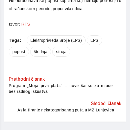
Ne obračunava se popust kupcima koji nemaju potrošnju u
obračunskom periodu, poput vikendica.
Izvor:
RTS
Tags:
Elektroprivreda Srbije (EPS)
EPS
popust
štednja
struja
Prethodni članak
Program „Moja prva plata“ – nove šanse za mlade
bez radnog iskustva
Sledeći članak
Asfaltiranje nekategorisanog puta u MZ Lunjevica