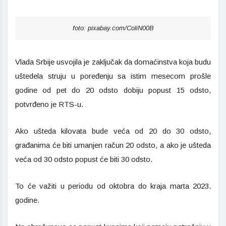
foto: pixabay.com/ColiN00B
Vlada Srbije usvojila je zaključak da domaćinstva koja budu
uštedela struju u poređenju sa istim mesecom prošle
godine od pet do 20 odsto dobiju popust 15 odsto,
potvrđeno je RTS-u.
Ako ušteda kilovata bude veća od 20 do 30 odsto,
građanima će biti umanjen račun 20 odsto, a ako je ušteda
veća od 30 odsto popust će biti 30 odsto.
To će važiti u periodu od oktobra do kraja marta 2023.
godine.