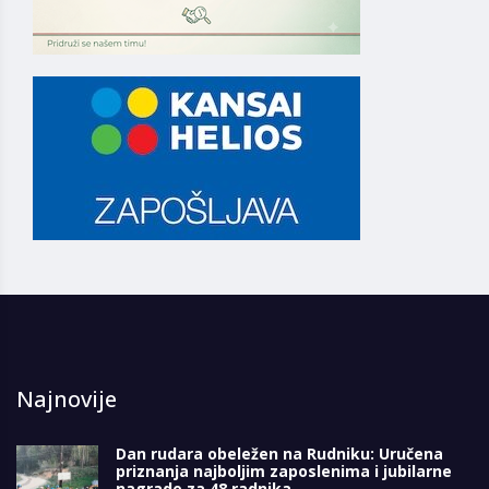
Najnovije
Dan rudara obeležen na Rudniku: Uručena
priznanja najboljim zaposlenima i jubilarne
nagrade za 48 radnika