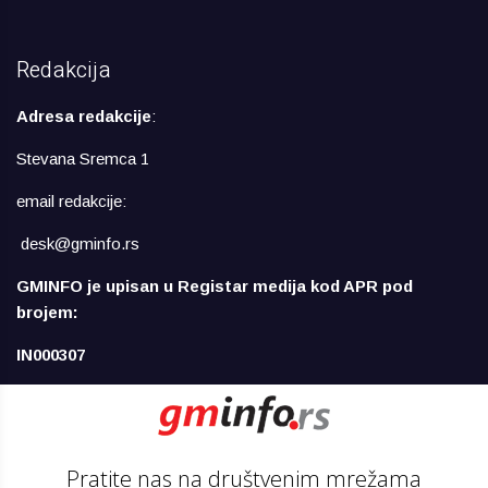
Redakcija
Adresa redakcije
:
Stevana Sremca 1
email redakcije:
desk@gminfo.rs
GMINFO je upisan u Registar medija kod APR pod
brojem:
IN000307
Pratite nas na društvenim mrežama