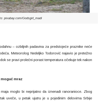
to: pixabay.com/Godsgirl_madi
da odahnu – ozbiljnih padavina za predstojeće praznike neće
ija odeća. Meteorolog Nedeljko Todorović najavio je pretežno
ok se pravi prolećni porast temperatura očekuje tek nakon
uz moguć mraz
. maja moglo bi neprijatno da iznenadi ranoranioce. Zbog
tak uveče, u petak ujutru je u pojedinim delovima Srbije