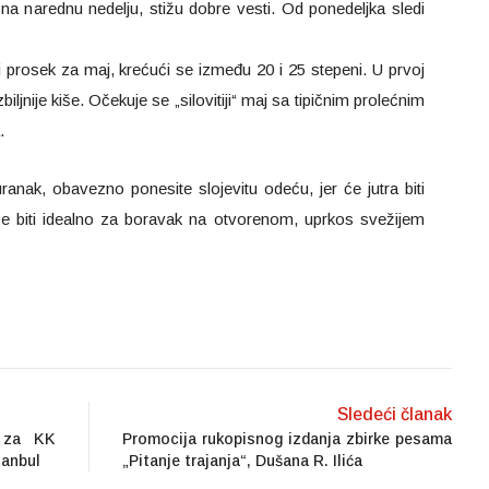
a narednu nedelju, stižu dobre vesti. Od ponedeljka sledi
 prosek za maj, krećući se između 20 i 25 stepeni. U prvoj
jnije kiše. Očekuje se „silovitiji“ maj sa tipičnim prolećnim
.
uranak, obavezno ponesite slojevitu odeću, jer će jutra biti
 biti idealno za boravak na otvorenom, uprkos svežijem
Sledeći članak
e za KK
Promocija rukopisnog izdanja zbirke pesama
tanbul
„Pitanje trajanja“, Dušana R. Ilića