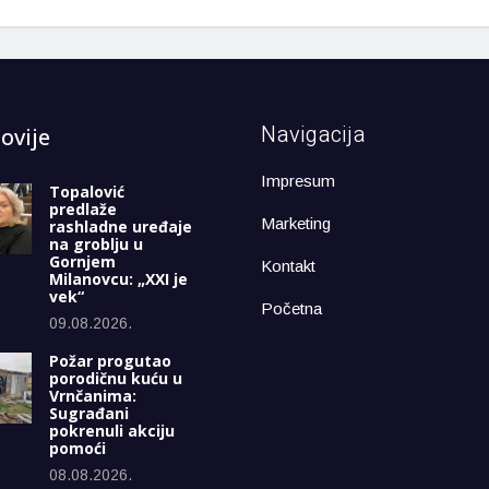
Navigacija
ovije
Impresum
Topalović
predlaže
Marketing
rashladne uređaje
na groblju u
Gornjem
Kontakt
Milanovcu: „XXI je
vek“
Početna
09.08.2026.
Požar progutao
porodičnu kuću u
Vrnčanima:
Sugrađani
pokrenuli akciju
pomoći
08.08.2026.