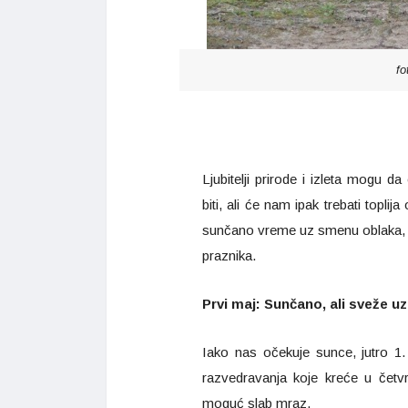
fo
Ljubitelji prirode i izleta mogu 
biti, ali će nam ipak trebati topl
sunčano vreme uz smenu oblaka, d
praznika.
Prvi maj: Sunčano, ali sveže 
Iako nas očekuje sunce, jutro 1
razvedravanja koje kreće u četvr
moguć slab mraz.