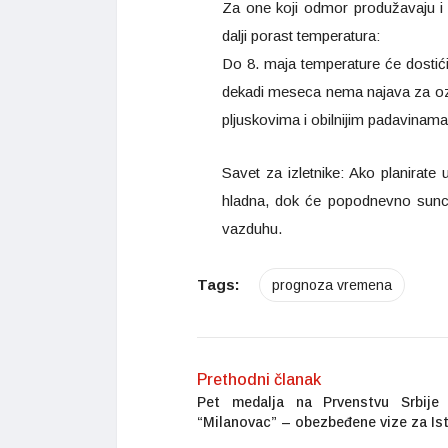
Za one koji odmor produžavaju i n
dalji porast temperatura:
Do 8. maja temperature će dostići
dekadi meseca nema najava za ozbil
pljuskovima i obilnijim padavinama
Savet za izletnike: Ako planirate 
hladna, dok će popodnevno sunce
vazduhu.
Tags:
prognoza vremena
Prethodni članak
Pet medalja na Prvenstvu Srbij
“Milanovac” – obezbeđene vize za Is