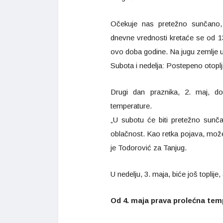
Očekuje nas pretežno sunčano
dnevne vrednosti kretaće se od 13
ovo doba godine. Na jugu zemlje uj
Subota i nedelja: Postepeno otopl
Drugi dan praznika, 2. maj, do
temperature.
„U subotu će biti pretežno sunč
oblačnost. Kao retka pojava, može 
je Todorović za Tanjug.
U nedelju, 3. maja, biće još toplij
Od 4. maja prava prolećna tem