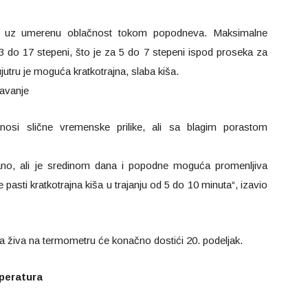
, uz umerenu oblačnost tokom popodneva. Maksimalne
 do 17 stepeni, što je za 5 do 7 stepeni ispod proseka za
utru je moguća kratkotrajna, slaba kiša.
javanje
nosi slične vremenske prilike, ali sa blagim porastom
ano, ali je sredinom dana i popodne moguća promenljiva
pasti kratkotrajna kiša u trajanju od 5 do 10 minuta“, izavio
e, a živa na termometru će konačno dostići 20. podeljak.
peratura