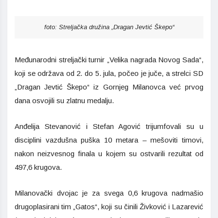
foto: Streljačka družina „Dragan Jevtić Škepo“
Međunarodni streljački turnir „Velika nagrada Novog Sada“,
koji se održava od 2. do 5. jula, počeo je juče, a strelci SD
„Dragan Jevtić Škepo“ iz Gornjeg Milanovca već prvog
dana osvojili su zlatnu medalju.
Anđelija Stevanović i Stefan Agović trijumfovali su u
disciplini vazdušna puška 10 metara – mešoviti timovi,
nakon neizvesnog finala u kojem su ostvarili rezultat od
497,6 krugova.
Milanovački dvojac je za svega 0,6 krugova nadmašio
drugoplasirani tim „Gatos“, koji su činili Živković i Lazarević