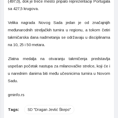
(497,0), dok je treće mesto pripalo reprezentaciji Portugala
sa 427,5 krugova.
Velika nagrada Novog Sada jedan je od značajnijih
međunarodnih streljačkih turnira u regionu, a tokom četiri
takmičarska dana nadmetanja se održavaju u disciplinama
na 10, 25 i 50 metara.
Zlatna medalja na otvaranju takmičenja predstavlja
uspešan početak nastupa za milanovačke strelce, koji će i
u narednim danima biti među učesnicima turnira u Novom
Sadu.
gminfo.rs
Tags:
SD "Dragan Jevtić Škepo"