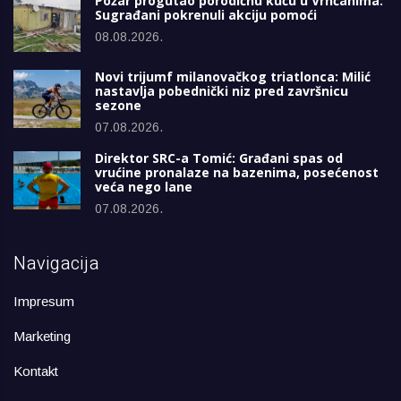
Požar progutao porodičnu kuću u Vrnčanima:
Sugrađani pokrenuli akciju pomoći
08.08.2026.
Novi trijumf milanovačkog triatlonca: Milić
nastavlja pobednički niz pred završnicu
sezone
07.08.2026.
Direktor SRC-a Tomić: Građani spas od
vrućine pronalaze na bazenima, posećenost
veća nego lane
07.08.2026.
Navigacija
Impresum
Marketing
Kontakt