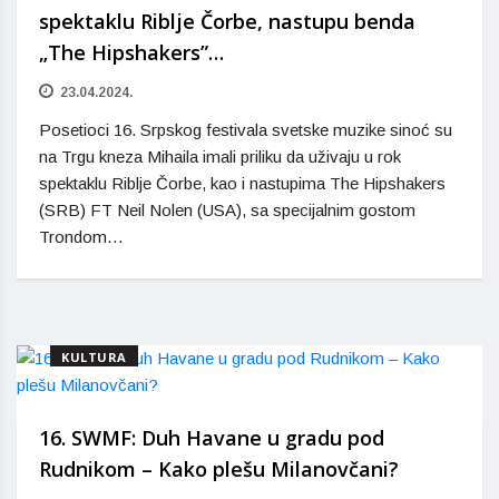
spektaklu Riblje Čorbe, nastupu benda
„The Hipshakers”…
23.04.2024.
Posetioci 16. Srpskog festivala svetske muzike sinoć su
na Trgu kneza Mihaila imali priliku da uživaju u rok
spektaklu Riblje Čorbe, kao i nastupima The Hipshakers
(SRB) FT Neil Nolen (USA), sa specijalnim gostom
Trondom…
KULTURA
16. SWMF: Duh Havane u gradu pod
Rudnikom – Kako plešu Milanovčani?