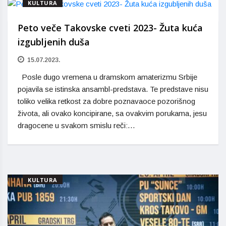
KULTURA
Peto veče Takovske cveti 2023- Žuta kuća
izgubljenih duša
15.07.2023.
Posle dugo vremena u dramskom amaterizmu Srbije
pojavila se istinska ansambl-predstava. Te predstave nisu
toliko velika retkost za dobre poznavaoce pozorišnog
života, ali ovako koncipirane, sa ovakvim porukama, jesu
dragocene u svakom smislu reči:…
KULTURA