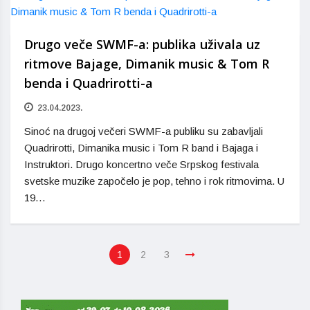
Drugo veče SWMF-a: publika uživala uz
ritmove Bajage, Dimanik music & Tom R
benda i Quadrirotti-a
23.04.2023.
Sinoć na drugoj večeri SWMF-a publiku su zabavljali
Quadrirotti, Dimanika music i Tom R band i Bajaga i
Instruktori. Drugo koncertno veče Srpskog festivala
svetske muzike započelo je pop, tehno i rok ritmovima. U
19…
1
2
3