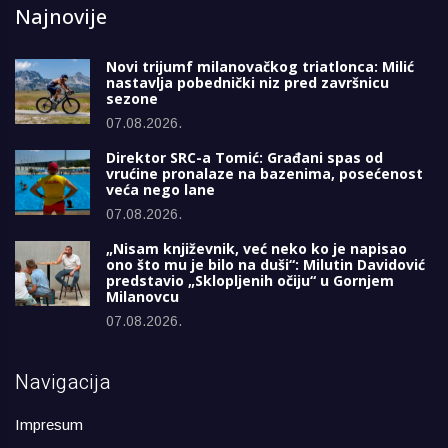
Najnovije
Novi trijumf milanovačkog triatlonca: Milić
nastavlja pobednički niz pred završnicu
sezone
07.08.2026.
Direktor SRC-a Tomić: Građani spas od
vrućine pronalaze na bazenima, posećenost
veća nego lane
07.08.2026.
„Nisam književnik, već neko ko je napisao
ono što mu je bilo na duši“: Milutin Davidović
predstavio „Sklopljenih očiju“ u Gornjem
Milanovcu
07.08.2026.
Navigacija
Impresum