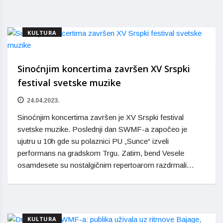
KULTURA
Sinoćnjim koncertima završen XV Srspki
festival svetske muzike
24.04.2023.
Sinoćnjim koncertima završen je XV Srspki festival
svetske muzike. Poslednji dan SWMF-a započeo je
ujutru u 10h gde su polaznici PU „Sunce“ izveli
performans na gradskom Trgu. Zatim, bend Vesele
osamdesete su nostalgičnim repertoarom razdrmali…
KULTURA