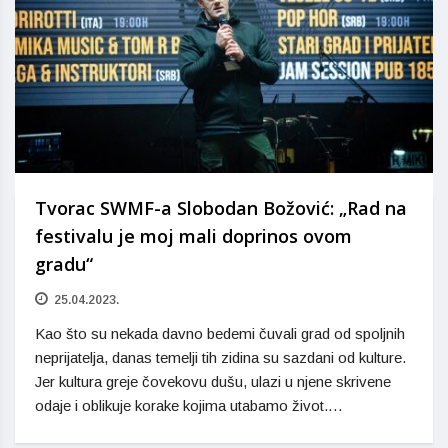
Tvorac SWMF-a Slobodan Božović: „Rad na
festivalu je moj mali doprinos ovom
gradu“
25.04.2023.
Kao što su nekada davno bedemi čuvali grad od spoljnih
neprijatelja, danas temelji tih zidina su sazdani od kulture.
Jer kultura greje čovekovu dušu, ulazi u njene skrivene
odaje i oblikuje korake kojima utabamo život.…