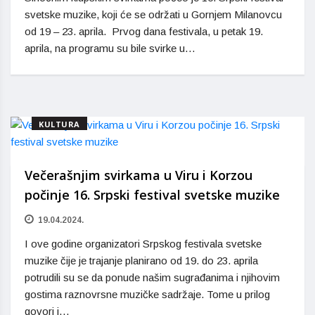
svetske muzike, koji će se održati u Gornjem Milanovcu
od 19 – 23. aprila. Prvog dana festivala, u petak 19.
aprila, na programu su bile svirke u…
KULTURA
Večerašnjim svirkama u Viru i Korzou
počinje 16. Srpski festival svetske muzike
19.04.2024.
I ove godine organizatori Srpskog festivala svetske
muzike čije je trajanje planirano od 19. do 23. aprila
potrudili su se da ponude našim sugrađanima i njihovim
gostima raznovrsne muzičke sadržaje. Tome u prilog
govori i…