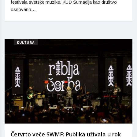
festivala svetske muzike. KUD Šumadija kao društvo
osnovano…
KULTURA
Četvrto veče SWMF: Publika uživala u rok