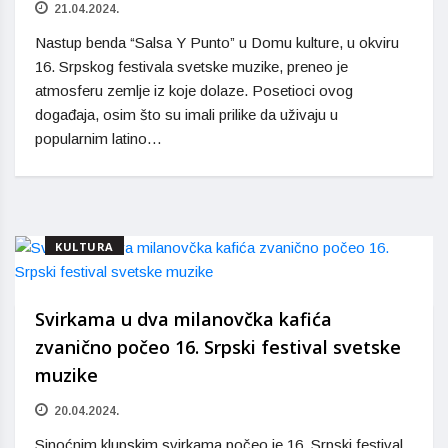
21.04.2024.
Nastup benda “Salsa Y Punto” u Domu kulture, u okviru
16. Srpskog festivala svetske muzike, preneo je
atmosferu zemlje iz koje dolaze. Posetioci ovog
događaja, osim što su imali prilike da uživaju u
popularnim latino…
KULTURA
Svirkama u dva milanovčka kafića
zvanično počeo 16. Srpski festival svetske
muzike
20.04.2024.
Sinoćnim klupskim svirkama počeo je 16. Srpski festival