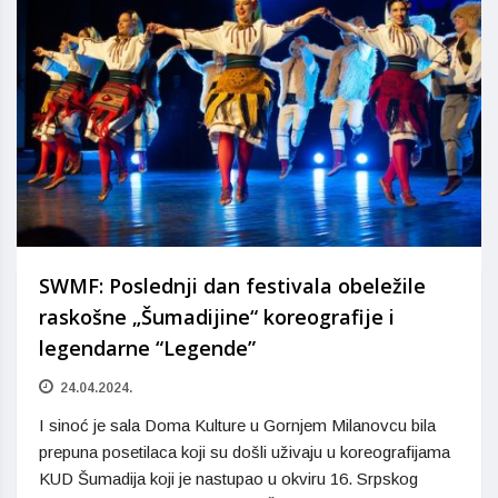
SWMF: Poslednji dan festivala obeležile
raskošne „Šumadijine“ koreografije i
legendarne “Legende”
24.04.2024.
I sinoć je sala Doma Kulture u Gornjem Milanovcu bila
prepuna posetilaca koji su došli uživaju u koreografijama
KUD Šumadija koji je nastupao u okviru 16. Srpskog