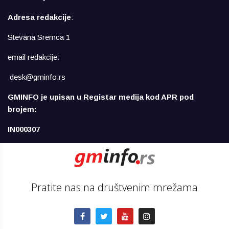
Adresa redakcije
:
Stevana Sremca 1
email redakcije:
desk@gminfo.rs
GMINFO je upisan u Registar medija kod APR pod
brojem:
IN000307
Pratite nas na društvenim mrežama