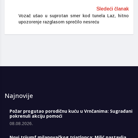
Sledeći članak
Vozač ušao u suprotan smer kod tunela Laz, hitno
upozorenje razglasom sprečilo nesreću
Najnovije
Požar progutao porodičnu kuću u Vrnčanima: Sugrađani
pokrenuli akciju pomoći
08.08.2026.
Novi trijumf milanovačkog triatlonca: Milić nastavlja