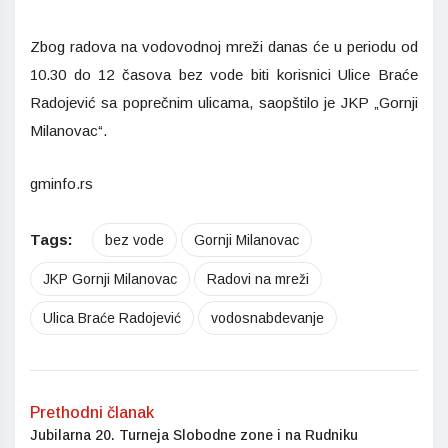
Zbog radova na vodovodnoj mreži danas će u periodu od
10.30 do 12 časova bez vode biti korisnici Ulice Braće
Radojević sa poprečnim ulicama, saopštilo je JKP „Gornji
Milanovac“.
gminfo.rs
Tags:
bez vode
Gornji Milanovac
JKP Gornji Milanovac
Radovi na mreži
Ulica Braće Radojević
vodosnabdevanje
Prethodni članak
Jubilarna 20. Turneja Slobodne zone i na Rudniku