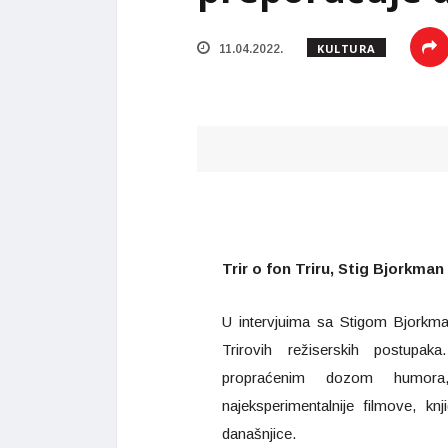
KULTURA
11.04.2022.
Trir o fon Triru, Stig Bjorkman
U intervjuima sa Stigom Bjorkman
Trirovih režiserskih postupak
propraćenim dozom humora,
najeksperimentalnije filmove, knj
današnjice.