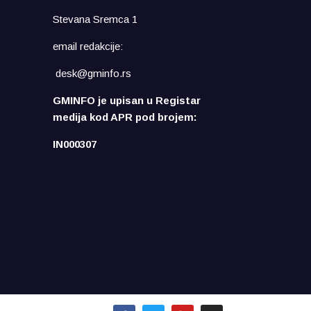
Stevana Sremca 1
email redakcije:
desk@gminfo.rs
GMINFO je upisan u Registar
medija kod APR pod brojem:
IN000307