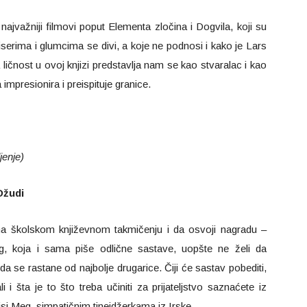
najvažniji filmovi poput Elementa zločina i Dogvila, koji su
žiserima i glumcima se divi, a koje ne podnosi i kako je Lars
 ličnost u ovoj knjizi predstavlja nam se kao stvaralac i kao
 impresionira i preispituje granice.
jenje)
Džudi
na školskom književnom takmičenju i da osvoji nagradu –
g, koja i sama piše odlične sastave, uopšte ne želi da
da se rastane od najbolje drugarice. Čiji će sastav pobediti,
 i šta je to što treba učiniti za prijateljstvo saznaćete iz
isi Meg, simpatičnim tinejdžerkama iz Irske.