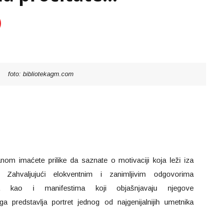
foto: bibliotekagm.com
om imaćete prilike da saznate o motivaciji koja leži iza
a. Zahvaljujući elokventnim i zanimljivim odgovorima
 kao i manifestima koji objašnjavaju njegove
iga predstavlja portret jednog od najgenijalnijih umetnika