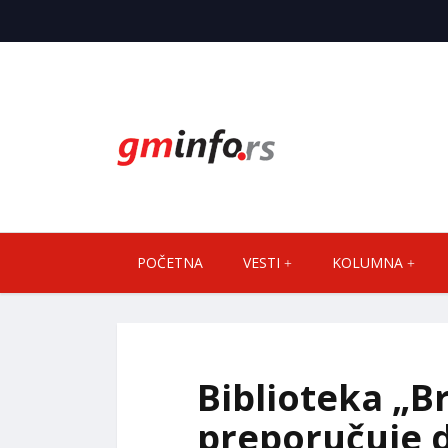
POČETNA
VESTI
KOLUMNA
Biblioteka „B
preporučuje 