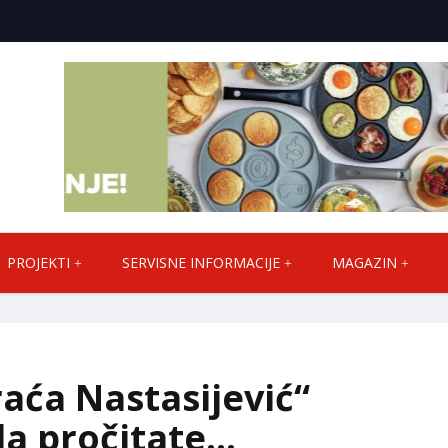
PROJEKTI
SERVISNE INFORMACIJE
MAGAZIN
raća Nastasijević“
da pročitate…