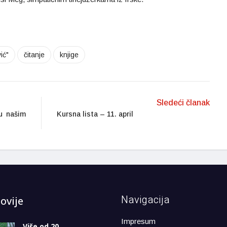
ić"
čitanje
knjige
Sledeći članak
u našim
Kursna lista – 11. april
Navigacija
ovije
Impresum
Više od 20