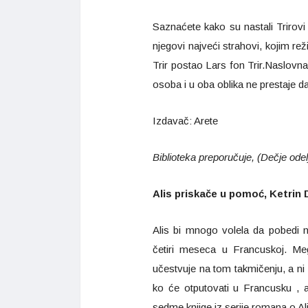
Saznaćete kako su nastali Trirovi 
njegovi najveći strahovi, kojim re
Trir postao Lars fon Trir.Naslovna
osoba i u oba oblika ne prestaje da
Izdavač: Arete
Biblioteka preporučuje, (Dečje odel
Alis priskače u pomoć, Ketrin 
Alis bi mnogo volela da pobedi 
četiri meseca u Francuskoj. Me
učestvuje na tom takmičenju, a ni 
ko će otputovati u Francusku , ali
sedme knjige iz serije romana o Al