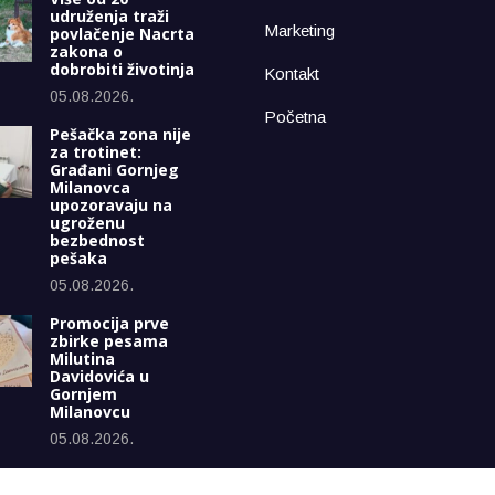
udruženja traži
Marketing
povlačenje Nacrta
zakona o
dobrobiti životinja
Kontakt
05.08.2026.
Početna
Pešačka zona nije
za trotinet:
Građani Gornjeg
Milanovca
upozoravaju na
ugroženu
bezbednost
pešaka
05.08.2026.
Promocija prve
zbirke pesama
Milutina
Davidovića u
Gornjem
Milanovcu
05.08.2026.