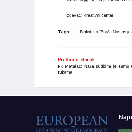
Izdavač: Kreativni centar
Tags:
Biblioteka "Braća Nastasijev
Prethodni članak
FK Metalac: Naša sudbina je samo 
rukama
Najn