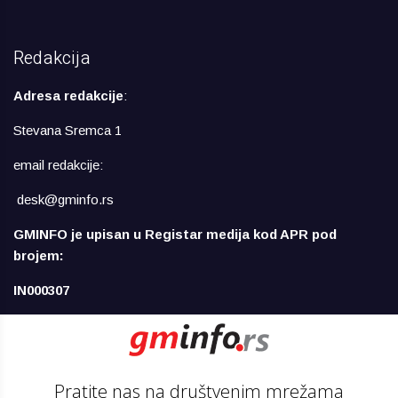
Redakcija
Adresa redakcije
:
Stevana Sremca 1
email redakcije:
desk@gminfo.rs
GMINFO je upisan u Registar medija kod APR pod
brojem:
IN000307
Pratite nas na društvenim mrežama