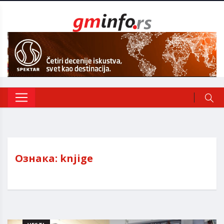
Ознака:
knjige