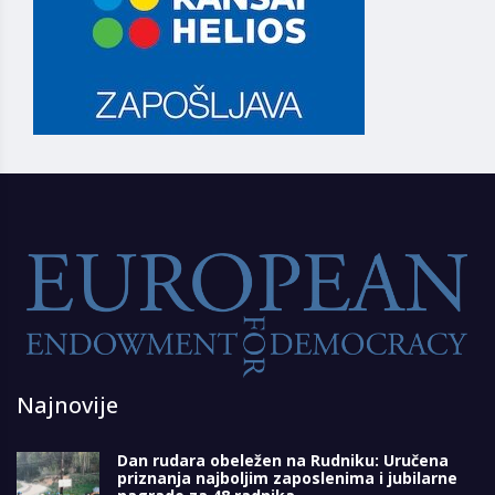
Najnovije
Dan rudara obeležen na Rudniku: Uručena
priznanja najboljim zaposlenima i jubilarne