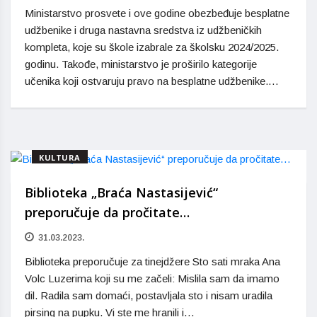
Ministarstvo prosvete i ove godine obezbeđuje besplatne
udžbenike i druga nastavna sredstva iz udžbeničkih
kompleta, koje su škole izabrale za školsku 2024/2025.
godinu. Takođe, ministarstvo je proširilo kategorije
učenika koji ostvaruju pravo na besplatne udžbenike.…
KULTURA
Biblioteka „Braća Nastasijević“
preporučuje da pročitate…
31.03.2023.
Biblioteka preporučuje za tinejdžere Sto sati mraka Ana
Volc Luzerima koji su me začeli: Mislila sam da imamo
dil. Radila sam domaći, postavljala sto i nisam uradila
pirsing na pupku. Vi ste me hranili i…