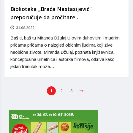
Biblioteka „Braća Nastasijević“
preporučuje da pročitate…
31.08.2022.
Baš ti, baš tu Miranda Džulaj U ovim duhovitim i mudrim
pričama pričama o naizgled običnim ljudima koji žive
neobične živote, Miranda Džulaj, poznata književnica,
konceptualna umetnica i autorka filmova, otkriva kako
jedan trenutak može…
1
2
3