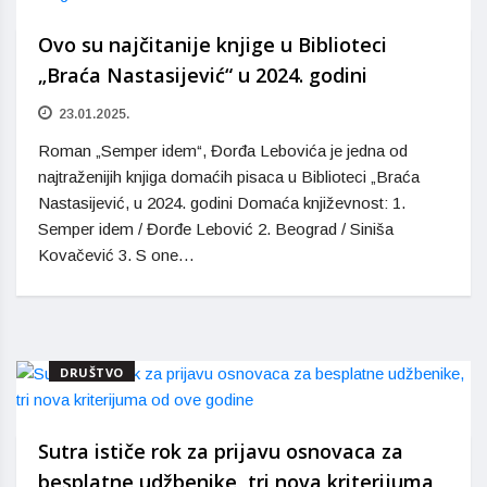
Ovo su najčitanije knjige u Biblioteci
„Braća Nastasijević“ u 2024. godini
23.01.2025.
Roman „Semper idem“, Đorđa Lebovića je jedna od
najtraženijih knjiga domaćih pisaca u Biblioteci „Braća
Nastasijević, u 2024. godini Domaća književnost: 1.
Semper idem / Đorđe Lebović 2. Beograd / Siniša
Kovačević 3. S one…
DRUŠTVO
Sutra ističe rok za prijavu osnovaca za
besplatne udžbenike, tri nova kriterijuma