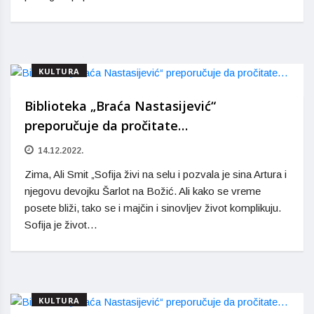
KULTURA
Biblioteka „Braća Nastasijević“
preporučuje da pročitate…
14.12.2022.
Zima, Ali Smit „Sofija živi na selu i pozvala je sina Artura i
njegovu devojku Šarlot na Božić. Ali kako se vreme
posete bliži, tako se i majčin i sinovljev život komplikuju.
Sofija je život…
KULTURA