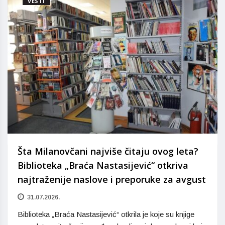
VESTI
Šta Milanovčani najviše čitaju ovog leta?
Biblioteka „Braća Nastasijević“ otkriva
najtraženije naslove i preporuke za avgust
31.07.2026.
Biblioteka „Braća Nastasijević“ otkrila je koje su knjige