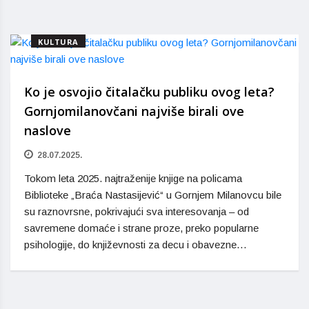
KULTURA
Ko je osvojio čitalačku publiku ovog leta?
Gornjomilanovčani najviše birali ove
naslove
28.07.2025.
Tokom leta 2025. najtraženije knjige na policama
Biblioteke „Braća Nastasijević“ u Gornjem Milanovcu bile
su raznovrsne, pokrivajući sva interesovanja – od
savremene domaće i strane proze, preko popularne
psihologije, do književnosti za decu i obavezne…