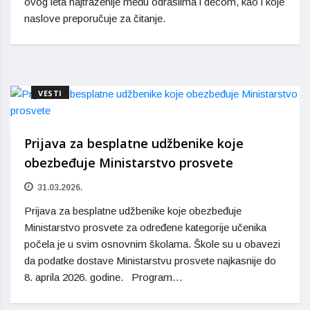
ovog leta najtraženije među odraslima i decom, kao i koje
naslove preporučuje za čitanje.
VESTI
Prijava za besplatne udžbenike koje
obezbeđuje Ministarstvo prosvete
31.03.2026.
Prijava za besplatne udžbenike koje obezbeđuje
Ministarstvo prosvete za određene kategorije učenika
počela je u svim osnovnim školama. Škole su u obavezi
da podatke dostave Ministarstvu prosvete najkasnije do
8. aprila 2026. godine. Program…