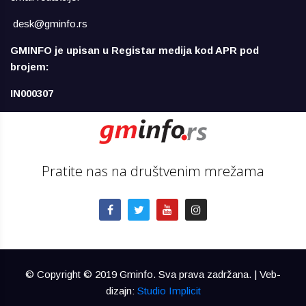
desk@gminfo.rs
GMINFO je upisan u Registar medija kod APR pod
brojem:
IN000307
Pratite nas na društvenim mrežama
© Copyright © 2019 Gminfo. Sva prava zadržana. | Veb-
dizajn:
Studio Implicit