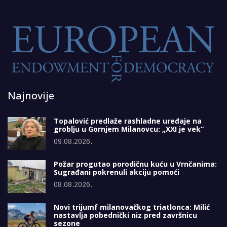
Najnovije
Topalović predlaže rashladne uređaje na
groblju u Gornjem Milanovcu: „XXI je vek“
09.08.2026.
Požar progutao porodičnu kuću u Vrnčanima:
Sugrađani pokrenuli akciju pomoći
08.08.2026.
Novi trijumf milanovačkog triatlonca: Milić
nastavlja pobednički niz pred završnicu
sezone