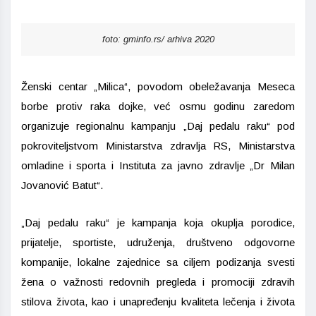
foto: gminfo.rs/ arhiva 2020
Ženski centar „Milica“, povodom obeležavanja Meseca
borbe protiv raka dojke, već osmu godinu zaredom
organizuje regionalnu kampanju „Daj pedalu raku“ pod
pokroviteljstvom Ministarstva zdravlja RS, Ministarstva
omladine i sporta i Instituta za javno zdravlje „Dr Milan
Jovanović Batut“.
„Daj pedalu raku“ je kampanja koja okuplja porodice,
prijatelje, sportiste, udruženja, društveno odgovorne
kompanije, lokalne zajednice sa ciljem podizanja svesti
žena o važnosti redovnih pregleda i promociji zdravih
stilova života, kao i unapređenju kvaliteta lečenja i života