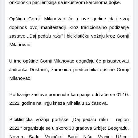
onkoloških pacijentkinja sa iskustvom karcinoma dojke.
Opština Gornji Milanovac će i ove godine dati svoj
doprinos ovoj manifestaciji, kroz tradicionalno podizanje
zastave ,,Daj pedalu raku” i biciklističku vožnju kroz Gornji
Milanovac.
U ime opštine Gornji Milanovac događaju će prisustvovati
Jadranka Dostanić, zamenica predsednika opštine Gornji
Milanovac.
Podizanje zastave pomenute kampanje održaće se 01.10.
2022. godine na Trgu kneza Mihaila u 12 časova.
Biciklistička vožnja podrške „Daj pedalu raku – region
2022.“ organizuje se u skoro 30 gradova Srbije: Beogradu,
Novom Sadu, Vrnjačkoj Banji, Nišu, Vranju, Užicu,