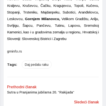
Kraljevu, Kruševcu, Čačku, Kragujevcu, Topoli, Kučevu,
Stopanji, Trsteniku, Majdanpeku, Subotici, Aranđelovcu,
Leskovcu,
Gornjem Milanovcu,
Velikom Gradištu, Arilju,
Svrljigu, Šapcu, Pančevu, Tutinu, Lapovu, Sremskoj
Kamenici, kao i u gradovima zemalja u regionu, Hrvatskoj i
Sloveniji: Slovenskoj Bistrici i Zagrebu
gminfo.rs
Tags:
Daj pedalu raku
Prethodni članak
Sutra u Pranjanima jubilarna 20. “Rakijada“
Sledeći članak