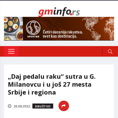
„Daj pedalu raku“ sutra u G.
Milanovcu i u još 27 mesta
Srbije i regiona
DRUŠTVO
30.09.2022.