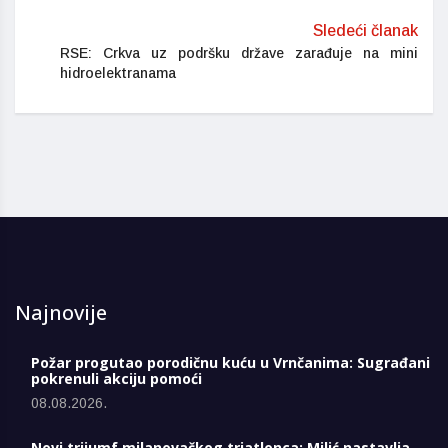
Sledeći članak
RSE: Crkva uz podršku države zarađuje na mini
hidroelektranama
Najnovije
Požar progutao porodičnu kuću u Vrnčanima: Sugrađani
pokrenuli akciju pomoći
08.08.2026.
Novi trijumf milanovačkog triatlonca: Milić nastavlja