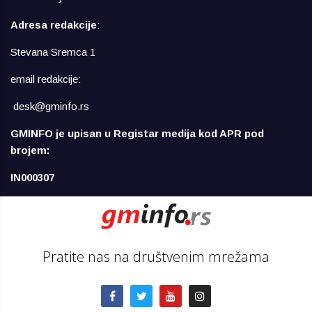
Adresa redakcije
:
Stevana Sremca 1
email redakcije:
desk@gminfo.rs
GMINFO je upisan u Registar medija kod APR pod
brojem:
IN000307
Pratite nas na društvenim mrežama