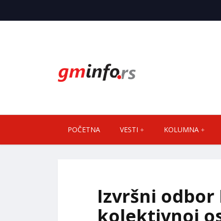
POČETNA
VESTI
KOLUMNA
Izvršni odbor
kolektivnoj o