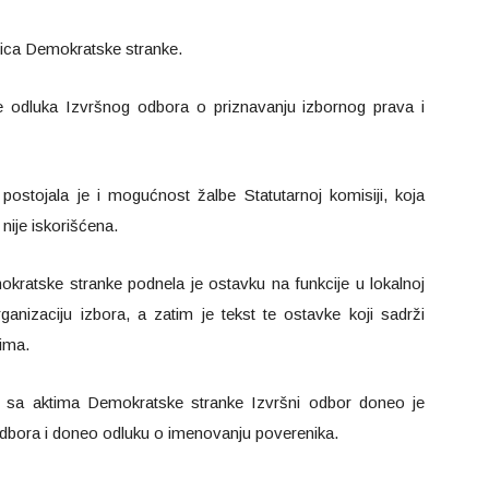
nica Demokratske stranke.
 odluka Izvršnog odbora o priznavanju izbornog prava i
ostojala je i mogućnost žalbe Statutarnoj komisiji, koja
nije iskorišćena.
ratske stranke podnela je ostavku na funkcije u lokalnoj
rganizaciju izbora, a zatim je tekst te ostavke koji sadrži
jima.
sa aktima Demokratske stranke Izvršni odbor doneo je
odbora i doneo odluku o imenovanju poverenika.