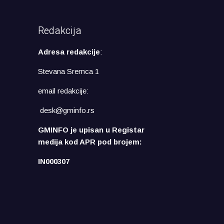
Redakcija
Adresa redakcije
:
Stevana Sremca 1
email redakcije:
desk@gminfo.rs
GMINFO je upisan u Registar
medija kod APR pod brojem:
IN000307