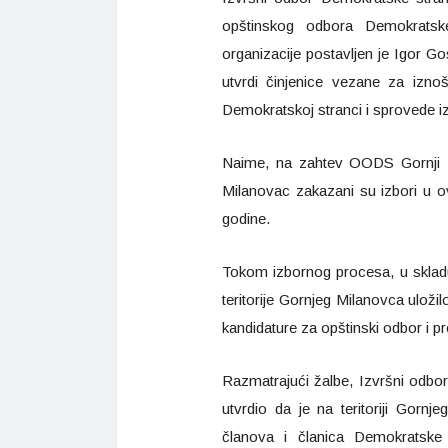
opštinskog odbora Demokratske
organizacije postavljen je Igor Gos
utvrdi činjenice vezane za iznoše
Demokratskoj stranci i sprovede 
Naime, na zahtev OODS Gornji 
Milanovac zakazani su izbori u ov
godine.
Tokom izbornog procesa, u skla
teritorije Gornjeg Milanovca uloži
kandidature za opštinski odbor i 
Razmatrajući žalbe, Izvršni odbor
utvrdio da je na teritoriji Gorn
članova i članica Demokratske