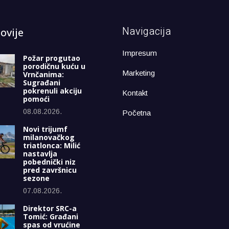
Navigacija
ovije
Impresum
Požar progutao
porodičnu kuću u
Marketing
Vrnčanima:
Sugrađani
pokrenuli akciju
Kontakt
pomoći
08.08.2026.
Početna
Novi trijumf
milanovačkog
triatlonca: Milić
nastavlja
pobednički niz
pred završnicu
sezone
07.08.2026.
Direktor SRC-a
Tomić: Građani
spas od vrućine