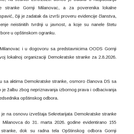
 stranke Gornji Milanovac, a za poverenika lokalne
pavić, čiji je zadatak da izvrši proveru evidencije članstva,
nje neistinitih tvrdnji u javnost, a koje su nanele štetu
izbore u opštinskom ogranku.
Milanovac i u dogovoru sa predstavnicima OODS Gornji
oj lokalnoj organizaciji Demokratske stranke za 2.8.2026.
du sa aktima Demokratske stranke, osmoro članova DS sa
lo je žalbu zbog nepriznavanja izbornog prava i odbacivanja
predsednika opštinskog odbora.
 je na osnovu izveštaja Sekretarijata Demokratske stranke
jeg Milanovca do 31. marta 2026. godine evidentirano 155
 stranke, dok su radna tela Opštinskog odbora Gornji