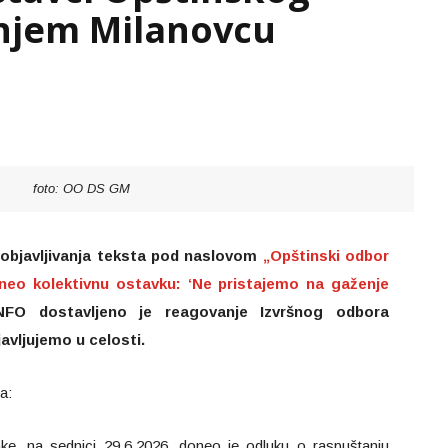
njem Milanovcu
foto: OO DS GM
bjavljivanja teksta pod naslovom
„Opštinski odbor
eo kolektivnu ostavku: ‘Ne pristajemo na gaženje
INFO dostavljeno je reagovanje Izvršnog odbora
avljujemo u celosti.
a:
ke, na sednici 29.6.2026. doneo je odluku o raspuštanju