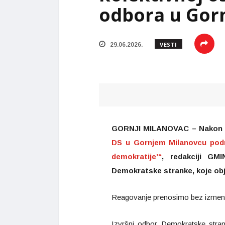
odbora u Gor
VESTI
29.06.2026.
GORNJI MILANOVAC – Nakon o
DS u Gornjem Milanovcu podn
demokratije’“
, redakciji GM
Demokratske stranke, koje obj
Reagovanje prenosimo bez izmen
Izvršni odbor Demokratske stran