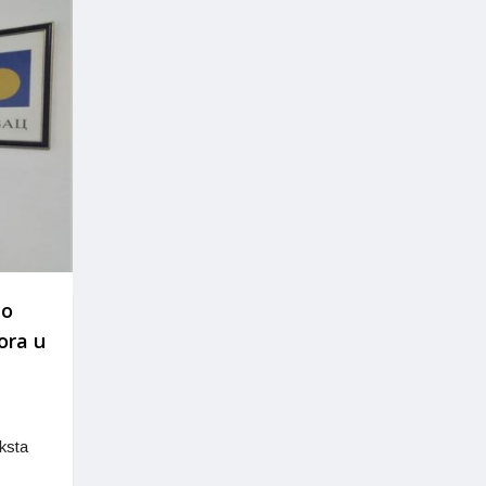
 o
ora u
ksta