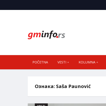
POČETNA
VESTI
KOLUMNA
Ознака:
Saša Paunović
VESTI