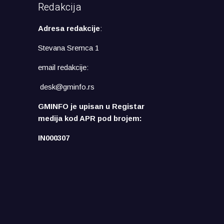
Redakcija
Adresa redakcije
:
Stevana Sremca 1
email redakcije:
desk@gminfo.rs
GMINFO je upisan u Registar
medija kod APR pod brojem:
IN000307