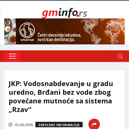
JKP: Vodosnabdevanje u gradu
uredno, Brđani bez vode zbog
povećane mutnoće sa sistema
„Rzav“
SERVISNE INFORMACIJE
01.06.2026.