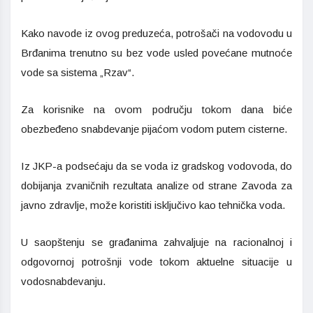
Kako navode iz ovog preduzeća, potrošači na vodovodu u
Brđanima trenutno su bez vode usled povećane mutnoće
vode sa sistema „Rzav“.
Za korisnike na ovom području tokom dana biće
obezbeđeno snabdevanje pijaćom vodom putem cisterne.
Iz JKP-a podsećaju da se voda iz gradskog vodovoda, do
dobijanja zvaničnih rezultata analize od strane Zavoda za
javno zdravlje, može koristiti isključivo kao tehnička voda.
U saopštenju se građanima zahvaljuje na racionalnoj i
odgovornoj potrošnji vode tokom aktuelne situacije u
vodosnabdevanju.