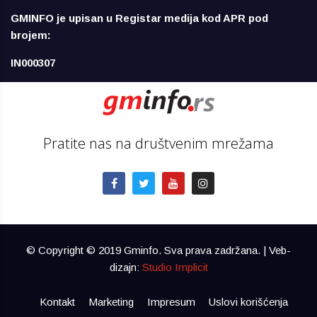
GMINFO je upisan u Registar medija kod APR pod
brojem:
IN000307
Pratite nas na društvenim mrežama
© Copyright © 2019 Gminfo. Sva prava zadržana. | Veb-
dizajn:
Studio Implicit
Kontakt
Marketing
Impresum
Uslovi korišćenja