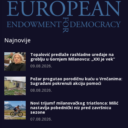
Najnovije
Topalović predlaže rashladne uređaje na
groblju u Gornjem Milanovcu: „XXI je vek“
09.08.2026.
Požar progutao porodičnu kuću u Vrnčanima:
Sugrađani pokrenuli akciju pomoći
08.08.2026.
Novi trijumf milanovačkog triatlonca: Milić
nastavlja pobednički niz pred završnicu
sezone
07.08.2026.