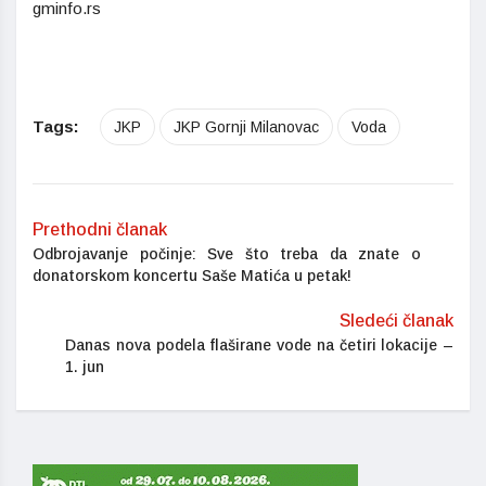
gminfo.rs
Tags:
JKP
JKP Gornji Milanovac
Voda
Prethodni članak
Odbrojavanje počinje: Sve što treba da znate o
donatorskom koncertu Saše Matića u petak!
Sledeći članak
Danas nova podela flaširane vode na četiri lokacije –
1. jun