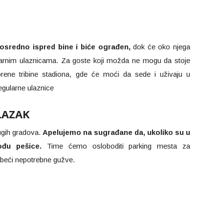
osredno ispred bine i biće ograđen,
dok će oko njega
ularnim ulaznicama. Za goste koji možda ne mogu da stoje
rene tribine stadiona, gde će moći da sede i uživaju u
egularne ulaznice
LAZAK
rugih gradova.
Apelujemo na sugrađane da, ukoliko su u
đu pešice.
Time ćemo osloboditi parking mesta za
izbeći nepotrebne gužve.