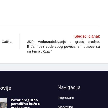
Sledeći članak
u Čačku,
JKP: Vodosnabdevanje u gradu uredno,
Brđani bez vode zbog povećane mutnoće sa
sistema „Rzav“
Navigacija
ovije
Impresum
Požar progutao
porodičnu kuću u
Marketing
Vrnčanima: