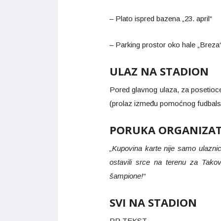
– Plato ispred bazena „23. april“
– Parking prostor oko hale „Breza
ULAZ NA STADION
Pored glavnog ulaza, za posetioce
(prolaz između pomoćnog fudbalsko
PORUKA ORGANIZA
„Kupovina karte nije samo ulaznic
ostavili srce na terenu za Tak
šampione!“
SVI NA STADION
PR TEKST