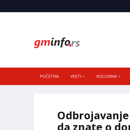
POČETNA
VESTI
KOLUMNA
Odbrojavanje 
da znate o d