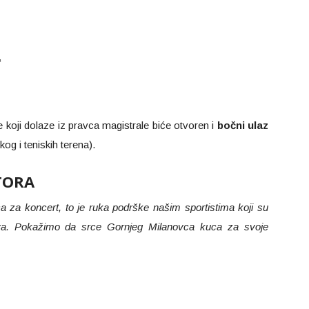
“
 koji dolaze iz pravca magistrale biće otvoren i
bočni ulaz
g i teniskih terena).
TORA
a za koncert, to je ruka podrške našim sportistima koji su
ova. Pokažimo da srce Gornjeg Milanovca kuca za svoje