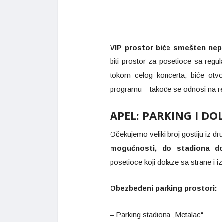
VIP prostor biće smešten nep
biti prostor za posetioce sa reg
tokom celog koncerta, biće otvo
programu – takođe se odnosi na r
APEL: PARKING I DO
Očekujemo veliki broj gostiju iz d
mogućnosti, do stadiona do
posetioce koji dolaze sa strane i 
Obezbeđeni parking prostori:
– Parking stadiona „Metalac“