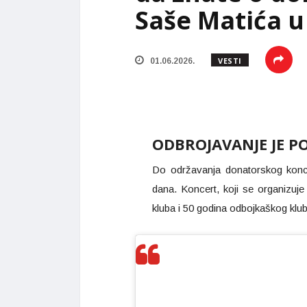
Saše Matića u
VESTI
01.06.2026.
ODBROJAVANJE JE P
Do održavanja donatorskog konc
dana. Koncert, koji se organizu
kluba i 50 godina odbojkaškog klub