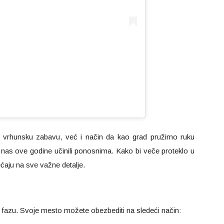
za vrhunsku zabavu, već i način da kao grad pružimo ruku
 nas ove godine učinili ponosnima. Kako bi veče proteklo u
ćaju na sve važne detalje.
u fazu. Svoje mesto možete obezbediti na sledeći način: