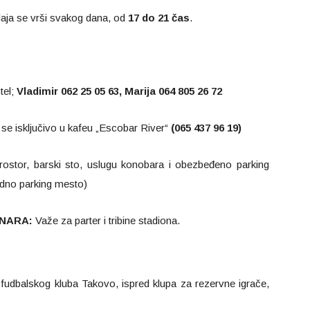
ja se vrši svakog dana, od
17 do 21 čas
.
tel;
Vladimir 062 25 05 63, Marija 064 805 26 72
se isključivo u kafeu „Escobar River“
(065 437 96 19)
ostor, barski sto, uslugu konobara i obezbeđeno parking
dno parking mesto)
INARA:
Važe za parter i tribine stadiona.
u fudbalskog kluba Takovo, ispred klupa za rezervne igrače,