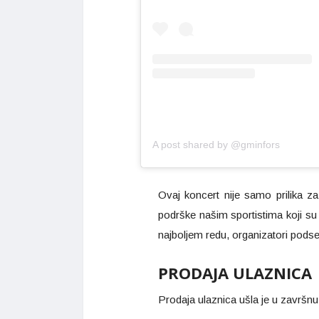
A post shared by @gminfors
Ovaj koncert nije samo prilika 
podrške našim sportistima koji su
najboljem redu, organizatori podse
PRODAJA ULAZNICA
Prodaja ulaznica ušla je u završn