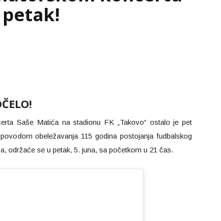
 petak!
OČELO!
erta Saše Matića na stadionu FK „Takovo“ ostalo je pet
je povodom obeležavanja 115 godina postojanja fudbalskog
a, održaće se u petak, 5. juna, sa početkom u 21 čas.