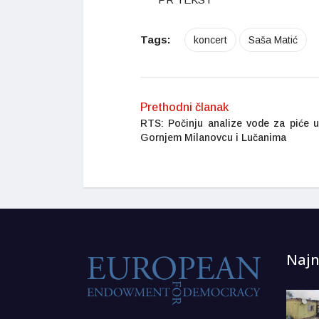
Tags:
koncert
Saša Matić
Prethodni članak
RTS: Počinju analize vode za piće 
Gornjem Milanovcu i Lučanima
Najn