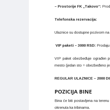
– Prostorije FK „Takovo“:
Proda
Telefonska rezervacija:
Ulaznice su dostupne pozivom na 
VIP paketi – 3000 RSD:
Prodaju 
VIP paket obezbeđuje ograđen pr
mesto (jedan sto = obezbeđeno je
REGULAR ULAZNICE – 2000 D
POZICIJA BINE
Bina će biti postavljena na teren
okrenuta ka tribinama.