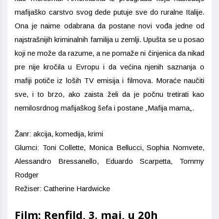
mafijaško carstvo svog dede putuje sve do ruralne Italije.
Ona je naime odabrana da postane novi vođa jedne od
najstrašnijih kriminalnih familija u zemlji. Upušta se u posao
koji ne može da razume, a ne pomaže ni činjenica da nikad
pre nije kročila u Evropu i da većina njenih saznanja o
mafiji potiče iz loših TV emisija i filmova. Moraće naučiti
sve, i to brzo, ako zaista želi da je počnu tretirati kao
nemilosrdnog mafijaškog šefa i postane „Mafija mama„.
Žanr: akcija, komedija, krimi
Glumci: Toni Collette, Monica Bellucci, Sophia Nomvete,
Alessandro Bressanello, Eduardo Scarpetta, Tommy
Rodger
Režiser: Catherine Hardwicke
Film: Renfild, 3. maj, u 20h