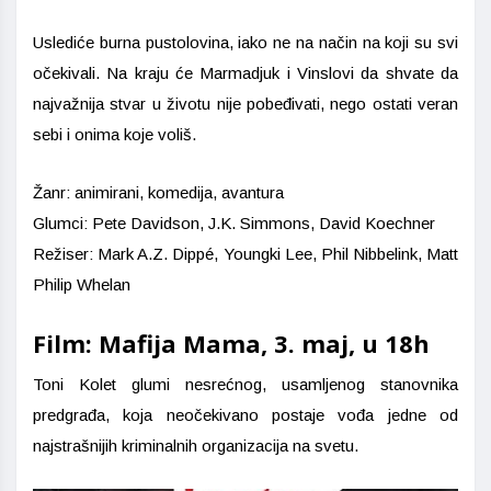
Uslediće burna pustolovina, iako ne na način na koji su svi
očekivali. Na kraju će Marmadjuk i Vinslovi da shvate da
najvažnija stvar u životu nije pobeđivati, nego ostati veran
sebi i onima koje voliš.
Žanr: animirani, komedija, avantura
Glumci: Pete Davidson, J.K. Simmons, David Koechner
Režiser: Mark A.Z. Dippé, Youngki Lee, Phil Nibbelink, Matt
Philip Whelan
Film: Mafija Mama, 3. maj, u 18h
Toni Kolet glumi nesrećnog, usamljenog stanovnika
predgrađa, koja neočekivano postaje vođa jedne od
najstrašnijih kriminalnih organizacija na svetu.