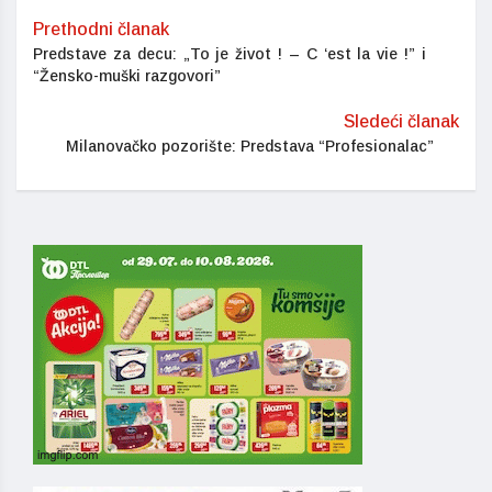
Prethodni članak
Predstave za decu: „To je život ! – C ‘est la vie !” i
“Žensko-muški razgovori”
Sledeći članak
Milanovačko pozorište: Predstava “Profesionalac”