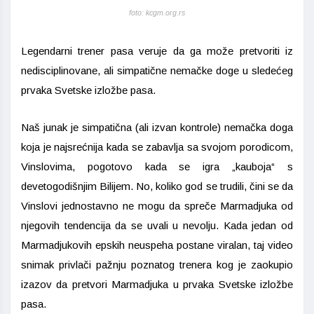
foto: kcgm.org.rs
Legendarni trener pasa veruje da ga može pretvoriti iz
nedisciplinovane, ali simpatične nemačke doge u sledećeg
prvaka Svetske izložbe pasa.
Naš junak je simpatična (ali izvan kontrole) nemačka doga
koja je najsrećnija kada se zabavlja sa svojom porodicom,
Vinslovima, pogotovo kada se igra „kauboja“ s
devetogodišnjim Bilijem. No, koliko god se trudili, čini se da
Vinslovi jednostavno ne mogu da spreče Marmadjuka od
njegovih tendencija da se uvali u nevolju. Kada jedan od
Marmadjukovih epskih neuspeha postane viralan, taj video
snimak privlači pažnju poznatog trenera kog je zaokupio
izazov da pretvori Marmadjuka u prvaka Svetske izložbe
pasa.