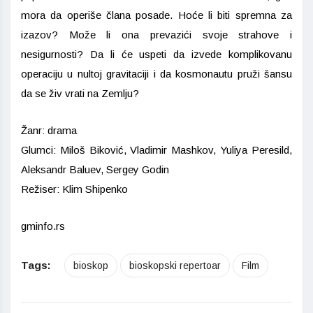
mora da operiše člana posade. Hoće li biti spremna za
izazov? Može li ona prevazići svoje strahove i
nesigurnosti? Da li će uspeti da izvede komplikovanu
operaciju u nultoj gravitaciji i da kosmonautu pruži šansu
da se živ vrati na Zemlju?
Žanr: drama
Glumci: Miloš Biković, Vladimir Mashkov, Yuliya Peresild,
Aleksandr Baluev, Sergey Godin
Režiser: Klim Shipenko
gminfo.rs
Tags:
bioskop
bioskopski repertoar
Film