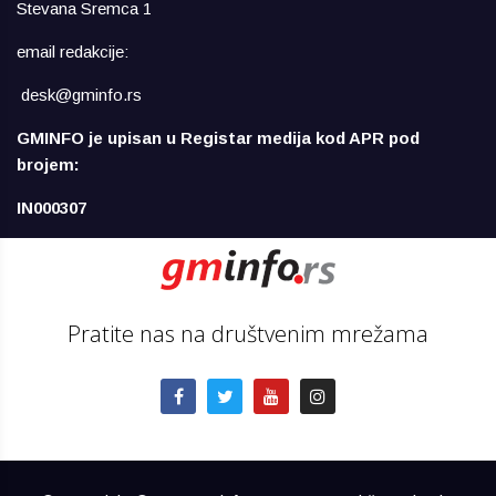
Stevana Sremca 1
email redakcije:
desk@gminfo.rs
GMINFO je upisan u Registar medija kod APR pod
brojem:
IN000307
Pratite nas na društvenim mrežama