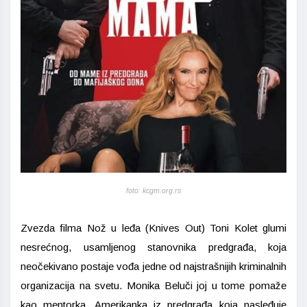
foto: kcgm.org.rs
Zvezda filma Nož u leđa (Knives Out) Toni Kolet glumi
nesrećnog, usamljenog stanovnika predgrađa, koja
neočekivano postaje vođa jedne od najstrašnijih kriminalnih
organizacija na svetu. Monika Beluči joj u tome pomaže
kao mentorka. Amerikanka iz predgrađa koja nasleđuje