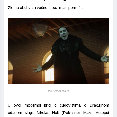
Zlo ne obuhvata večnost bez male pomoći.
foto: kcgm.org.rs
U ovoj modernoj priči o čudovištima o Drakulinom
odanom slugi, Nikolas Holt (Pobesneli Maks: Autoput