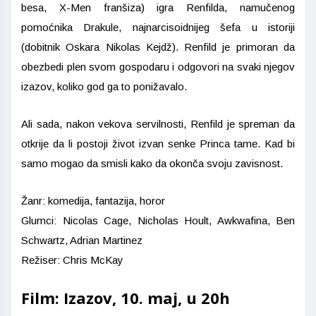
besa, X-Men franšiza) igra Renfilda, namučenog
pomoćnika Drakule, najnarcisoidnijeg šefa u istoriji
(dobitnik Oskara Nikolas Kejdž). Renfild je primoran da
obezbedi plen svom gospodaru i odgovori na svaki njegov
izazov, koliko god ga to ponižavalo.
Ali sada, nakon vekova servilnosti, Renfild je spreman da
otkrije da li postoji život izvan senke Princa tame. Kad bi
samo mogao da smisli kako da okonča svoju zavisnost.
Žanr: komedija, fantazija, horor
Glumci: Nicolas Cage, Nicholas Hoult, Awkwafina, Ben
Schwartz, Adrian Martinez
Režiser: Chris McKay
Film: Izazov, 10. maj, u 20h