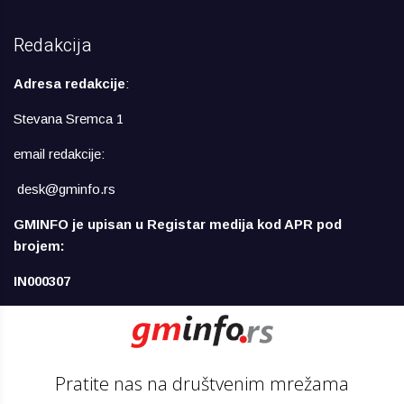
Redakcija
Adresa redakcije
:
Stevana Sremca 1
email redakcije:
desk@gminfo.rs
GMINFO je upisan u Registar medija kod APR pod
brojem:
IN000307
Pratite nas na društvenim mrežama