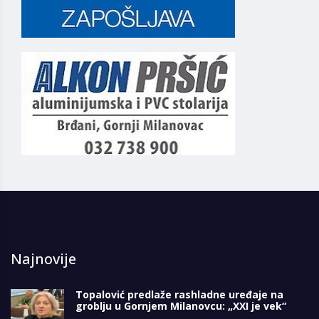
Najnovije
Topalović predlaže rashladne uređaje na
groblju u Gornjem Milanovcu: „XXI je vek“