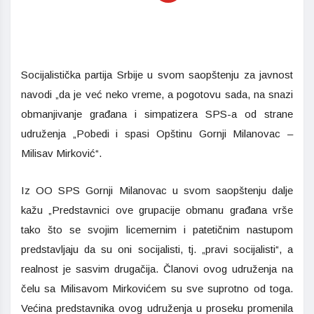
Socijalistička partija Srbije u svom saopštenju za javnost
navodi „da je već neko vreme, a pogotovu sada, na snazi
obmanjivanje građana i simpatizera SPS-a od strane
udruženja „Pobedi i spasi Opštinu Gornji Milanovac –
Milisav Mirković“.
Iz OO SPS Gornji Milanovac u svom saopštenju dalje
kažu „Predstavnici ove grupacije obmanu građana vrše
tako što se svojim licemernim i patetičnim nastupom
predstavljaju da su oni socijalisti, tj. „pravi socijalisti“, a
realnost je sasvim drugačija. Članovi ovog udruženja na
čelu sa Milisavom Mirkovićem su sve suprotno od toga.
Većina predstavnika ovog udruženja u proseku promenila