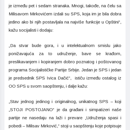
je između pet i sedam stranaka. Mnogi, takođe, na čelu sa
Milisavom Mirkovićem izdali su SPS, koja im je bila dobra
jedino ako bi njih postavljala na najviše funkcije u Opštini“,
kažu socijalisti i dodaju:
„Da stvar bude gora, i u intelektualnom smislu jako
ponižavajuća za to udruženje, bave se krađom,
preslikavanjem i kopiranjem dobro poznatog i poštovanog
programa Socijalističke Partije Srbije. Jedan je SPS i jedan
je predsednik SPS Ivica Dačić“, ističu između ostalog iz
OO SPS u svom saopštenju, i dalje kažu:
„Stav jednog jedinog i originalnog, unikatnog SPS – koji
„STOJI POSTOJANO“ je da građani i simpatizeri naše
partije ne nasedaju na laži i prevare „Udruženja spasi i
pobedi – Milisav Mirković,“ stoji u saopštenju koje potpisuje