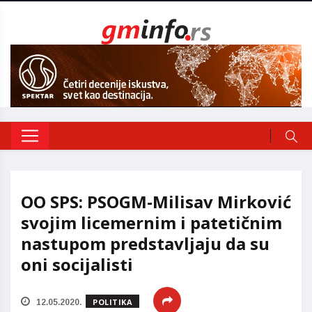
OO SPS: PSOGM-Milisav Mirković
svojim licemernim i patetičnim
nastupom predstavljaju da su
oni socijalisti
POLITIKA
12.05.2020.