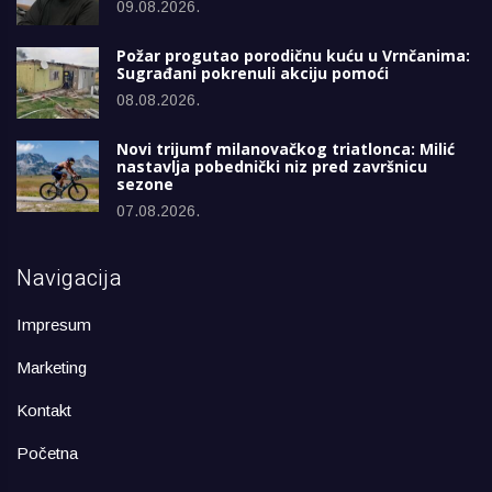
09.08.2026.
Požar progutao porodičnu kuću u Vrnčanima:
Sugrađani pokrenuli akciju pomoći
08.08.2026.
Novi trijumf milanovačkog triatlonca: Milić
nastavlja pobednički niz pred završnicu
sezone
07.08.2026.
Navigacija
Impresum
Marketing
Kontakt
Početna