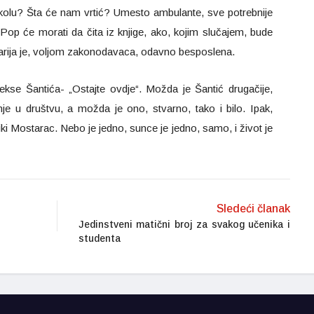
školu? Šta će nam vrtić? Umesto ambulante, sve potrebnije
op će morati da čita iz knjige, ako, kojim slučajem, bude
arija je, voljom zakonodavaca, odavno besposlena.
se Šantića- „Ostajte ovdje“. Možda je Šantić drugačije,
je u društvu, a možda je ono, stvarno, tako i bilo. Ipak,
liki Mostarac. Nebo je jedno, sunce je jedno, samo, i život je
Sledeći članak
Jedinstveni matični broj za svakog učenika i
studenta