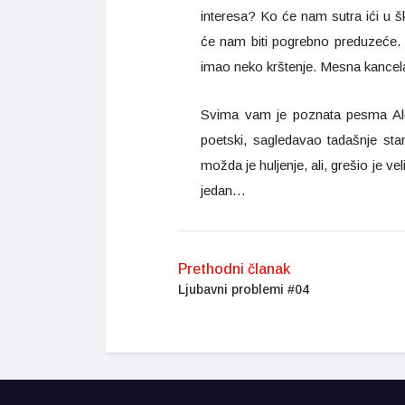
interesa? Ko će nam sutra ići u 
će nam biti pogrebno preduzeće. P
imao neko krštenje. Mesna kancel
Svima vam je poznata pesma Alek
poetski, sagledavao tadašnje stan
možda je huljenje, ali, grešio je ve
jedan…
Prethodni članak
Ljubavni problemi #04