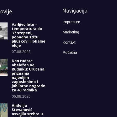
Navigacija
ovije
Impresum
Varljivo leto –
temperatura do
Marketing
37 stepeni,
popodne stižu
pljuskovi i lokalne
Kontakt
oluje
07.08.2026.
Početna
Dan rudara
obeležen na
Rudniku: Uručena
priznanja
najboljim
zaposlenima i
jubilarne nagrade
za 48 radnika
06.08.2026.
Anđelija
Stevanović
osvojila srebro u