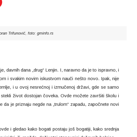
ran Trifunović, foto: gminfo.rs
o je, davnih dana „drug“ Lenjin. I, naravno da je to ispravno, i
m i svakim novim iskustvom nauči nešto novo. Ipak, nije
emlje, i u ovoj nesrećnoj i izmučenoj državi, gde se samo
 stekli život dostojan čoveka. Ovde možete završiti školu i
 da je priznaju negde na „trulom“ zapadu, započnete novi
vde i gledao kako bogati postaju još bogatiji, kako srednja