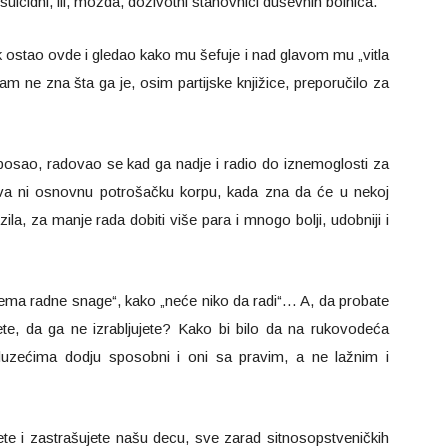
suicidni, ili, možda, doživotni stanovnici duševnih bolnica.
k ostao ovde i gledao kako mu šefuje i nad glavom mu „vitla
am ne zna šta ga je, osim partijske knjižice, preporučilo za
 posao, radovao se kad ga nadje i radio do iznemoglosti za
iva ni osnovnu potrošačku korpu, kada zna da će u nekoj
ila, za manje rada dobiti više para i mnogo bolji, udobniji i
ma radne snage“, kako „neće niko da radi“… A, da probate
jete, da ga ne izrabljujete? Kako bi bilo da na rukovodeća
uzećima dodju sposobni i oni sa pravim, a ne lažnim i
ete i zastrašujete našu decu, sve zarad sitnosopstveničkih