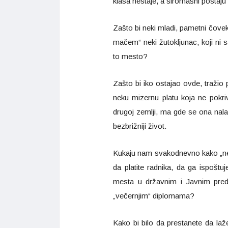
klasa nestaje, a siromašni postaju 
Zašto bi neki mladi, pametni čove
mačem“ neki žutokljunac, koji ni s
to mesto?
Zašto bi iko ostajao ovde, tražio
neku mizernu platu koja ne pokr
drugoj zemlji, ma gde se ona nalaz
bezbrižniji život.
Kukaju nam svakodnevno kako „ne
da platite radnika, da ga ispoštu
mesta u državnim i Javnim pred
„večernjim“ diplomama?
Kako bi bilo da prestanete da laž