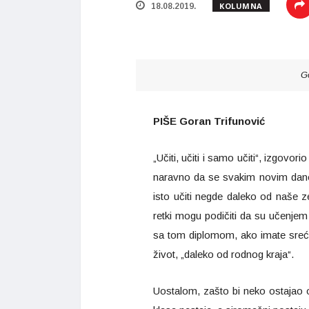
KOLUMNA
18.08.2019.
Go
PIŠE Goran Trifunović
„Učiti, učiti i samo učiti“, izgovori
naravno da se svakim novim dano
isto učiti negde daleko od naše z
retki mogu podičiti da su učenjem
sa tom diplomom, ako imate sreće
život, „daleko od rodnog kraja“.
Uostalom, zašto bi neko ostajao o