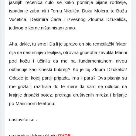
jasnijih rečenica čulo se kako pominje pijane roditelje,
ispadanje zuba, ali i Tomu Nikolića, Đuku Molera, te Boža
Vučetića, Desimira Čađa i izvesnog Zlouma Džukelića,
jedinog o kome ništa nisam znao.
Aha, dakle, tu smo! Da li je upravo on bio remetilački faktor
čija se nesumnjivo lepljiva, otrovna gnusoba zavukla Marini
pod kožu i učinila da me na fundamentalnom nivou
odbacuje kao kineski bubreg? Ko je taj Zloum Džukelić?
Odakle je, kojoj partiji pripada, ima li para? Ova pitanja su
me grizla i razdirala do te mere da sam se odlučio na
krajnje dripački potez: pretragu društvenih mreža i brljanje
po Marininom telefonu.
nastaviće se…
prethodne delove čitajte
OVDE