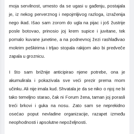
moja servilnost, umesto da se ugasi u gađenju, postajala
je, iz nekog perverznog i nepojmljivog razloga, izraženija
nego ikad. Išao sam zorom do ugla na pijac i još žustrije
posle botovao, prinosio joj krem supice i juvitane, tek
pomalo kuvane junetine, a na podnevnoj žezi rashlađivao
mokrim peškirima i trljao stopala rakijom ako bi predveče
zapala u groznicu.
I što sam brižnije anticipirao njene potrebe, ona je
akumulirala i pokazivala sve veći prezir prema mom
učinku. Ali nije imala kud. Shvatala je da se niko o njoj ne bi
tako temeljno starao, čak ni Forum žena, taman joj porasli
treći brkovi i guka na nosu. Zato sam se neprekidno
osećao poput nevladine organizacije, razapet između
neophodnosti i apsolutne nepoželjnosti.