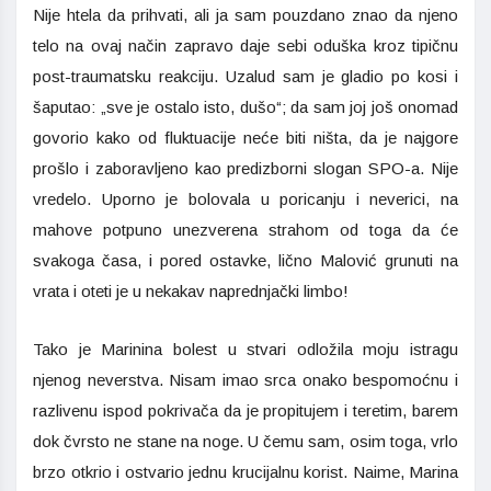
Nije htela da prihvati, ali ja sam pouzdano znao da njeno
telo na ovaj način zapravo daje sebi oduška kroz tipičnu
post-traumatsku reakciju. Uzalud sam je gladio po kosi i
šaputao: „sve je ostalo isto, dušo“; da sam joj još onomad
govorio kako od fluktuacije neće biti ništa, da je najgore
prošlo i zaboravljeno kao predizborni slogan SPO-a. Nije
vredelo. Uporno je bolovala u poricanju i neverici, na
mahove potpuno unezverena strahom od toga da će
svakoga časa, i pored ostavke, lično Malović grunuti na
vrata i oteti je u nekakav naprednjački limbo!
Tako je Marinina bolest u stvari odložila moju istragu
njenog neverstva. Nisam imao srca onako bespomoćnu i
razlivenu ispod pokrivača da je propitujem i teretim, barem
dok čvrsto ne stane na noge. U čemu sam, osim toga, vrlo
brzo otkrio i ostvario jednu krucijalnu korist. Naime, Marina