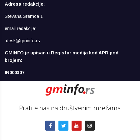
Adresa redakcije
:
Stevana Sremca 1
email redakcije:
desk@gminfo.rs
GMINFO je upisan u Registar medija kod APR pod
brojem:
IN000307
Pratite nas na društvenim mrežama