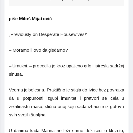
piše Miloš Mijatović
„Previously on Desperate Housewives!“
– Moramo li ovo da gledamo?
– Umukni. – procedila je kroz upaljeno grlo i istresla sadržaj
sinusa.
Veoma je bolesna. Praktično je stigla do ivice bez povratka
da u potpunosti izgubi imunitet i pretvori se cela u
želatinastu masu, sličnu onoj koju sada izbacuje iz gotovo
svih svojih šupljina.
U danima kada Marina ne leži samo dok sedi u klozetu,