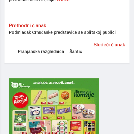
Prethodni članak
Podmladak Crnućanke predstaviće se splitskoj publici
Sledeći članak
Pranjanska razglednica – Šantić