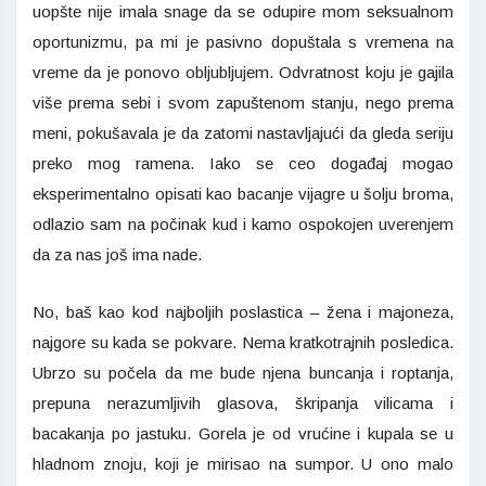
uopšte nije imala snage da se odupire mom seksualnom
oportunizmu, pa mi je pasivno dopuštala s vremena na
vreme da je ponovo obljubljujem. Odvratnost koju je gajila
više prema sebi i svom zapuštenom stanju, nego prema
meni, pokušavala je da zatomi nastavljajući da gleda seriju
preko mog ramena. Iako se ceo događaj mogao
eksperimentalno opisati kao bacanje vijagre u šolju broma,
odlazio sam na počinak kud i kamo ospokojen uverenjem
da za nas još ima nade.
No, baš kao kod najboljih poslastica – žena i majoneza,
najgore su kada se pokvare. Nema kratkotrajnih posledica.
Ubrzo su počela da me bude njena buncanja i roptanja,
prepuna nerazumljivih glasova, škripanja vilicama i
bacakanja po jastuku. Gorela je od vrućine i kupala se u
hladnom znoju, koji je mirisao na sumpor. U ono malo