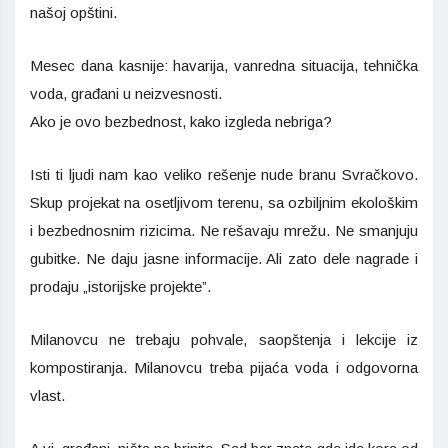
našoj opštini.
Mesec dana kasnije: havarija, vanredna situacija, tehnička
voda, građani u neizvesnosti.
Ako je ovo bezbednost, kako izgleda nebriga?
Isti ti ljudi nam kao veliko rešenje nude branu Svračkovo.
Skup projekat na osetljivom terenu, sa ozbiljnim ekološkim
i bezbednosnim rizicima. Ne rešavaju mrežu. Ne smanjuju
gubitke. Ne daju jasne informacije. Ali zato dele nagrade i
prodaju „istorijske projekte”.
Milanovcu ne trebaju pohvale, saopštenja i lekcije iz
kompostiranja. Milanovcu treba pijaća voda i odgovorna
vlast.