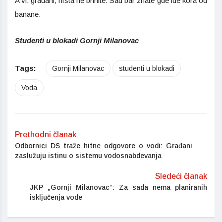
A vi, građani, ništa ne brinite. Sad bar znate gde ide kora od
banane.
Studenti u blokadi Gornji Milanovac
Tags:
Gornji Milanovac
studenti u blokadi
Voda
Prethodni članak
Odbornici DS traže hitne odgovore o vodi: Građani
zaslužuju istinu o sistemu vodosnabdevanja
Sledeći članak
JKP „Gornji Milanovac“: Za sada nema planiranih
isključenja vode