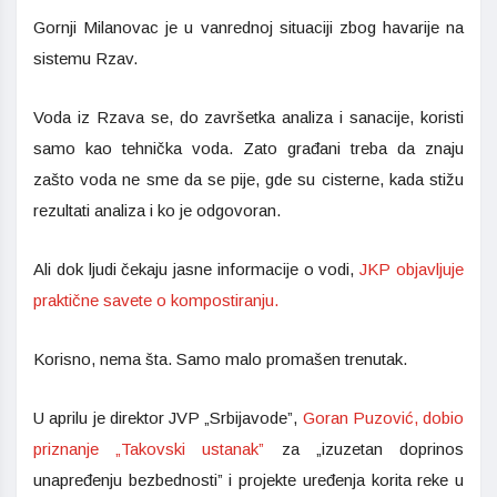
Gornji Milanovac je u vanrednoj situaciji zbog havarije na
sistemu Rzav.
Voda iz Rzava se, do završetka analiza i sanacije, koristi
samo kao tehnička voda. Zato građani treba da znaju
zašto voda ne sme da se pije, gde su cisterne, kada stižu
rezultati analiza i ko je odgovoran.
Ali dok ljudi čekaju jasne informacije o vodi,
JKP objavljuje
praktične savete o kompostiranju.
Korisno, nema šta. Samo malo promašen trenutak.
U aprilu je direktor JVP „Srbijavode”,
Goran Puzović, dobio
priznanje „Takovski ustanak”
za „izuzetan doprinos
unapređenju bezbednosti” i projekte uređenja korita reke u