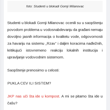
foto: Studenti u blokadi Gornji Milanovac
Studenti u blokadi Gornji Milanovac
ocenili su u saopštenju
povodom problema u vodosnabdevanju da građani nemaju
dovoljno jasnih informacija o kvalitetu vode, odgovornosti
za havariju na sistemu „Rzav” i daljim koracima nadležnih,
kritikujući istovremeno reakciju lokalnih institucija i
upravljanje vodovodnim sistemom.
Saopštenje prenosimo u celosti:
PUKLA CEV ILI SISTEM?
JKP nas uči šta ide u kompost.
A mi se pitamo šta ide u
čašu?