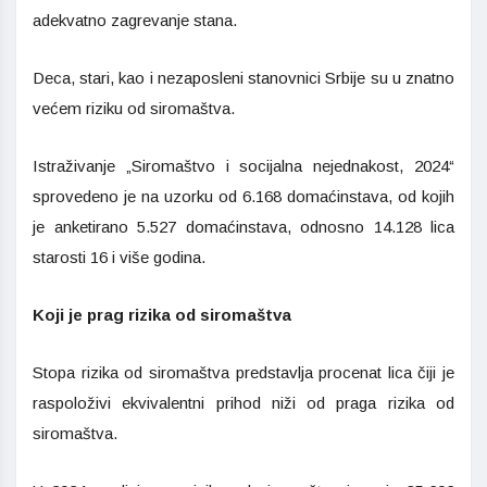
adekvatno zagrevanje stana.
Deca, stari, kao i nezaposleni stanovnici Srbije su u znatno
većem riziku od siromaštva.
Istraživanje „Siromaštvo i socijalna nejednakost, 2024“
sprovedeno je na uzorku od 6.168 domaćinstava, od kojih
je anketirano 5.527 domaćinstava, odnosno 14.128 lica
starosti 16 i više godina.
Koji je prag rizika od siromaštva
Stopa rizika od siromaštva predstavlja procenat lica čiji je
raspoloživi ekvivalentni prihod niži od praga rizika od
siromaštva.