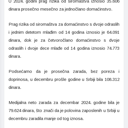
U 2024. godini prag rizika od siromaštva iznosio 35.606
dinara prosečno mesečno za jednočlano domaćinstvo.
Prag rizika od siromaštva za domaćinstvo s dvoje odraslih
i jednim detetom mlađim od 14 godina iznosio je 64.091
dinara, dok je za četvoročlano domaćinstvo s dvoje
odraslih i dvoje dece mlađe od 14 godina iznosio 74.773
dinara.
Podsećamo da je prosečna zarada, bez poreza i
doprinosa, u decembru prošle godine u Srbiji bila 108.312
dinara.
Medijalna neto zarada za decembar 2024. godine bila je
79.624 dinara, što znači da je polovina zaposlenih u Srbiji u
decembru zaradila manje od tog iznosa.