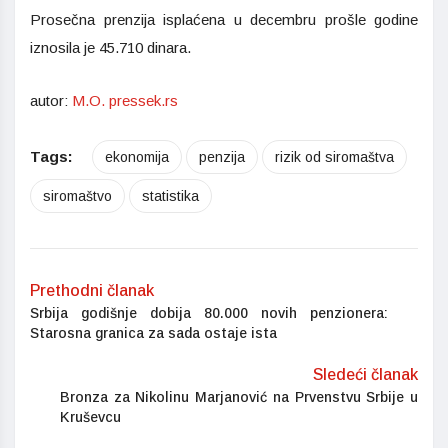
Prosečna prenzija isplaćena u decembru prošle godine
iznosila je 45.710 dinara.
autor:
M.O. pressek.rs
Tags:
ekonomija
penzija
rizik od siromaštva
siromaštvo
statistika
Prethodni članak
Srbija godišnje dobija 80.000 novih penzionera:
Starosna granica za sada ostaje ista
Sledeći članak
Bronza za Nikolinu Marjanović na Prvenstvu Srbije u
Kruševcu