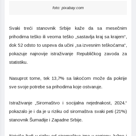
foto: pixabay.com
Svaki treći stanovnik Srbije kaže da sa mesečnim
prihodima teško ili veoma teško „sastavlja kraj sa krajem“,
dok 52 odsto to uspeva da učini „sa izvesnim teškoćama“,
pokazuje najnovije istraživanje Republičkog zavoda za
statistiku.
Nasuprot tome, tek 13,7% sa lakoćom može da pokrije
sve svoje potrebe sa prihodima koje ostvaruje.
Istraživanje „Siromaštvo i socijalna nejednakost, 2024.“
pokazalo je i da je u riziku od siromaštva svaki peti (21%)
stanovnik Šumadije i Zapadne Srbije.
Najviše ljudi u riziku od siromaštva ima u regionu Južne i