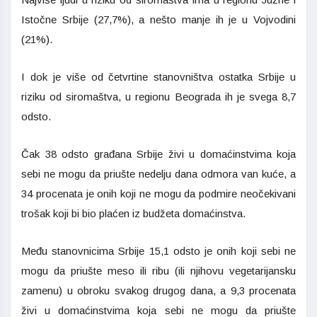
Istočne Srbije (27,7%), a nešto manje ih je u Vojvodini
(21%).
I dok je više od četvrtine stanovništva ostatka Srbije u
riziku od siromaštva, u regionu Beograda ih je svega 8,7
odsto.
Čak 38 odsto građana Srbije živi u domaćinstvima koja
sebi ne mogu da priušte nedelju dana odmora van kuće, a
34 procenata je onih koji ne mogu da podmire neočekivani
trošak koji bi bio plaćen iz budžeta domaćinstva.
Među stanovnicima Srbije 15,1 odsto je onih koji sebi ne
mogu da priušte meso ili ribu (ili njihovu vegetarijansku
zamenu) u obroku svakog drugog dana, a 9,3 procenata
živi u domaćinstvima koja sebi ne mogu da priušte