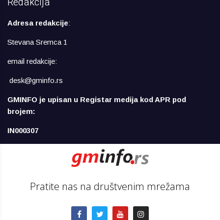
Redakcija
Adresa redakcije
:
Stevana Sremca 1
email redakcije:
desk@gminfo.rs
GMINFO je upisan u Registar medija kod APR pod
brojem:
IN000307
Pratite nas na društvenim mrežama