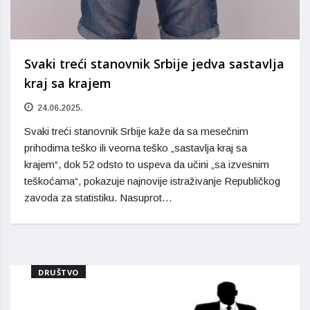
Svaki treći stanovnik Srbije jedva sastavlja
kraj sa krajem
24.06.2025.
Svaki treći stanovnik Srbije kaže da sa mesečnim
prihodima teško ili veoma teško „sastavlja kraj sa
krajem“, dok 52 odsto to uspeva da učini „sa izvesnim
teškoćama“, pokazuje najnovije istraživanje Republičkog
zavoda za statistiku. Nasuprot…
DRUŠTVO