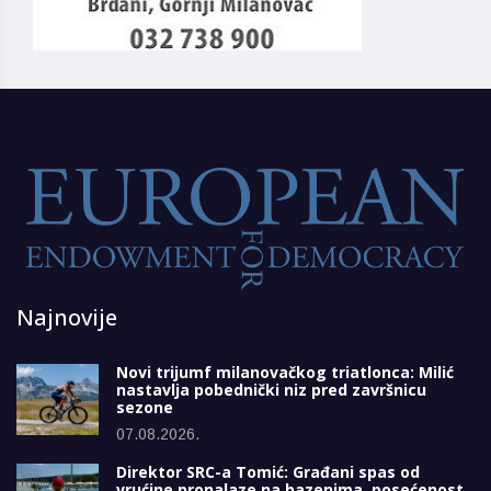
Najnovije
Novi trijumf milanovačkog triatlonca: Milić
nastavlja pobednički niz pred završnicu
sezone
07.08.2026.
Direktor SRC-a Tomić: Građani spas od
vrućine pronalaze na bazenima, posećenost