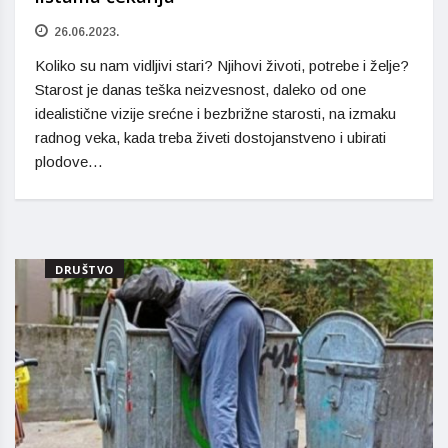
26.06.2023.
Koliko su nam vidljivi stari? Njihovi životi, potrebe i želje?
Starost je danas teška neizvesnost, daleko od one
idealistične vizije srećne i bezbrižne starosti, na izmaku
radnog veka, kada treba živeti dostojanstveno i ubirati
plodove…
DRUŠTVO