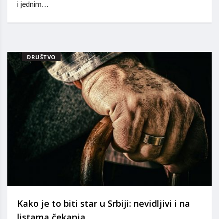
i jednim…
DRUŠTVO
Kako je to biti star u Srbiji: nevidljivi i na
listama čekanja