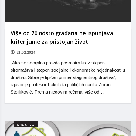
Više od 70 odsto građana ne ispunjava
kriterijume za pristojan život
21.02.2024.
„Ako se socijalna pravda posmatra kroz stepen
siromaštva i stepen socijalne i ekonomske nejednakosti u
društvu, Srbija je tipičan primer stagnantnog društva“,
izjavio je profesor Fakulteta političkih nauka Zoran
Stojiljković. Prema njegovim rečima, više od…
DRUŠTVO