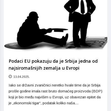
Podaci EU pokazuju da je Srbija jedna od
najsiromašnijih zemalja u Evropi
13.04.2025.
Iako se državni zvaničnici neretko hvale time da je Srbija
prošle godine imala rast bruto domaćeg proizvoda (BDP)
koji je bio među najvišim u Evropi, uz obavezan epitet da
je „ekonomski tigar“, podatak koliko naša…