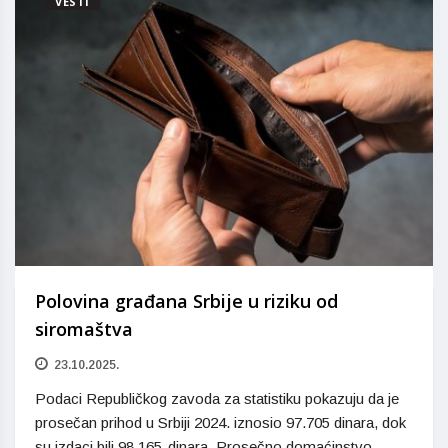
VESTI
Polovina građana Srbije u riziku od
siromaštva
23.10.2025.
Podaci Republičkog zavoda za statistiku pokazuju da je
prosečan prihod u Srbiji 2024. iznosio 97.705 dinara, dok
su izdaci bili 98.165 dinara. Prosečno domaćinstvo