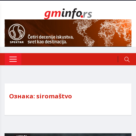
Ознака:
siromaštvo