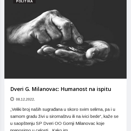
POLITIKA
Dveri G. Milanovac: Humanost na ispitu
08.12.2022.
„Veliki broj naših sugrađana u skoro svim selima, pa i u
samom gradu živi u siromaštvu ili na ivici bede“, kaže se
u saopštenju SP Dveri OO Gornji Milanovac koje
prenosimo u celosti. „Kako im…