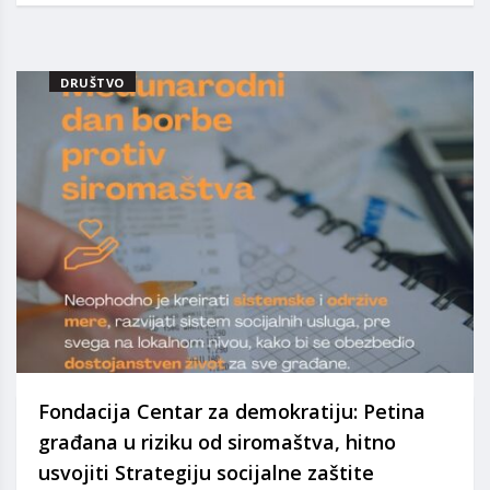
DRUŠTVO
Fondacija Centar za demokratiju: Petina
građana u riziku od siromaštva, hitno
usvojiti Strategiju socijalne zaštite