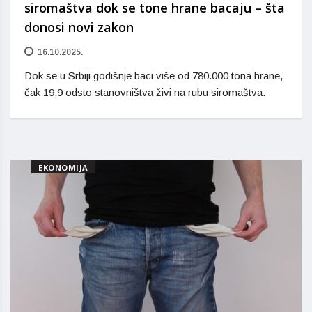
siromaštva dok se tone hrane bacaju – šta
donosi novi zakon
16.10.2025.
Dok se u Srbiji godišnje baci više od 780.000 tona hrane,
čak 19,9 odsto stanovništva živi na rubu siromaštva.
EKONOMIJA