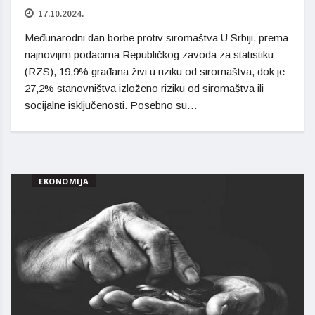
17.10.2024.
Međunarodni dan borbe protiv siromaštva U Srbiji, prema
najnovijim podacima Republičkog zavoda za statistiku
(RZS), 19,9% građana živi u riziku od siromaštva, dok je
27,2% stanovništva izloženo riziku od siromaštva ili
socijalne isključenosti. Posebno su…
EKONOMIJA