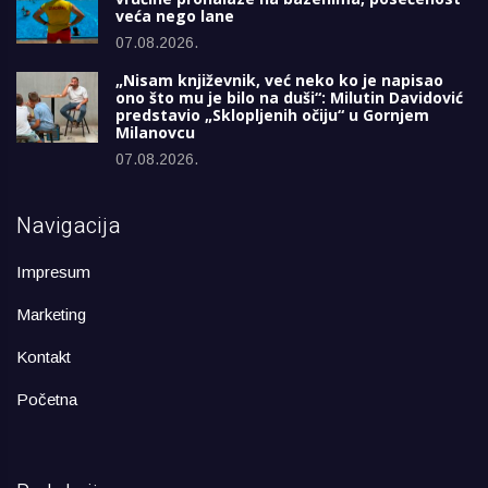
veća nego lane
07.08.2026.
„Nisam književnik, već neko ko je napisao
ono što mu je bilo na duši“: Milutin Davidović
predstavio „Sklopljenih očiju“ u Gornjem
Milanovcu
07.08.2026.
Navigacija
Impresum
Marketing
Kontakt
Početna