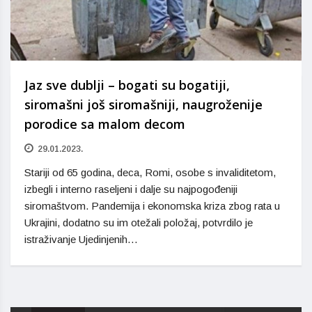
Jaz sve dublji – bogati su bogatiji,
siromašni još siromašniji, naugroženije
porodice sa malom decom
29.01.2023.
Stariji od 65 godina, deca, Romi, osobe s invaliditetom,
izbegli i interno raseljeni i dalje su najpogođeniji
siromaštvom. Pandemija i ekonomska kriza zbog rata u
Ukrajini, dodatno su im otežali položaj, potvrdilo je
istraživanje Ujedinjenih…