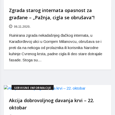
Zgrada starog internata opasnost za
građane – „Pažnja, cigla se obrušava“!
06.11.2020.
Ruinirana zgrada nekadašnjeg đačkog internata, u
Karađorđevoj ulici u Gornjem Milanovcu, obrušava se i
preti da na nekoga od prolaznika ili korisnika Narodne
kuhinje Cvrenog krsta, padne cigla ili deo stare dotrajale
fasade. Stoga su…
SERVISNE INFORMACIJE
Akcija dobrovoljnog davanja krvi – 22.
oktobar