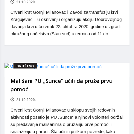
21.10.2020.
Crveni krst Gornji Milanovac i Zavod za transfuziju krvi
Kragujevac – u osnivanju organizuju akciju Dobrovoljnog
davanja krvi u četvrtak 22. oktobra 2020. godine u zgradi
okružnog načelstva (Stari sud) u terminu od 11 do…
DRUŠTVO
Mališani PU „Sunce“ učili da pruže prvu
pomoć
21.10.2020.
Crveni krst Gornji Milanovac u sklopu svojih redovnih
aktivnosti posetio je PU „Sunce“ a njihovi volonteri održali
su predavanje mališanima o pružanju prve pomoći i
snalaženju u prirodi. Šta učiniti prilikom povrede, kako