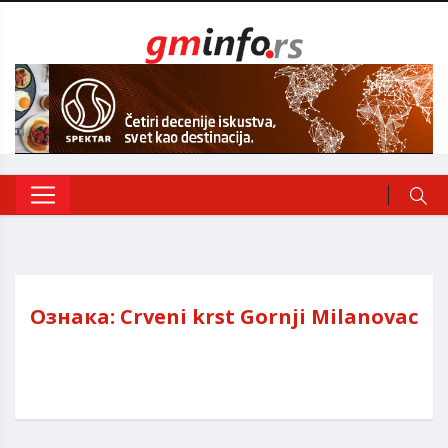
Ознака:
Crveni krst Gornji Milanovac