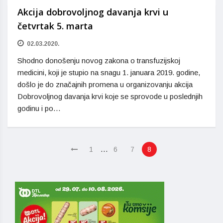
Akcija dobrovoljnog davanja krvi u
četvrtak 5. marta
02.03.2020.
Shodno donošenju novog zakona o transfuzijskoj
medicini, koji je stupio na snagu 1. januara 2019. godine,
došlo je do značajnih promena u organizovanju akcija
Dobrovoljnog davanja krvi koje se sprovode u poslednjih
godinu i po…
…
1
6
7
8