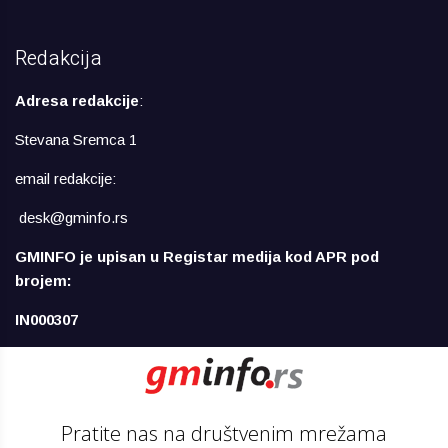
Redakcija
Adresa redakcije
:
Stevana Sremca 1
email redakcije:
desk@gminfo.rs
GMINFO je upisan u Registar medija kod APR pod
brojem:
IN000307
Pratite nas na društvenim mrežama