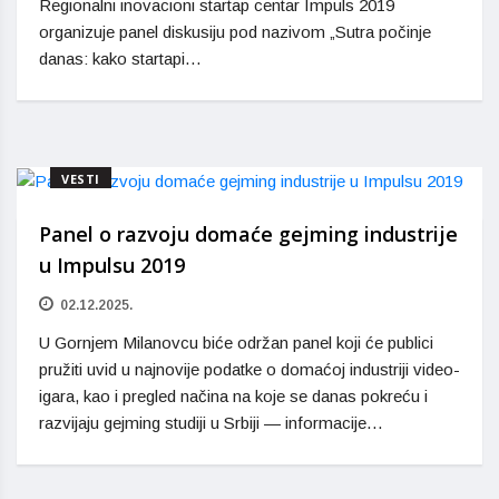
Regionalni inovacioni startap centar Impuls 2019
organizuje panel diskusiju pod nazivom „Sutra počinje
danas: kako startapi…
VESTI
Panel o razvoju domaće gejming industrije
u Impulsu 2019
02.12.2025.
U Gornjem Milanovcu biće održan panel koji će publici
pružiti uvid u najnovije podatke o domaćoj industriji video-
igara, kao i pregled načina na koje se danas pokreću i
razvijaju gejming studiji u Srbiji — informacije…