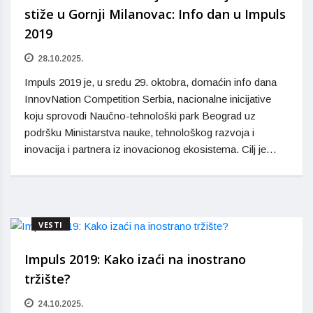
stiže u Gornji Milanovac: Info dan u Impuls
2019
28.10.2025.
Impuls 2019 je, u sredu 29. oktobra, domaćin info dana
InnovNation Competition Serbia, nacionalne inicijative
koju sprovodi Naučno-tehnološki park Beograd uz
podršku Ministarstva nauke, tehnološkog razvoja i
inovacija i partnera iz inovacionog ekosistema. Cilj je…
VESTI
Impuls 2019: Kako izaći na inostrano
tržište?
24.10.2025.