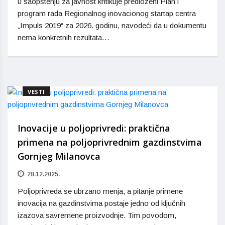
u saopštenju za javnost kritikuje predloženi Plan i
program rada Regionalnog inovacionog startap centra
„Impuls 2019“ za 2026. godinu, navodeći da u dokumentu
nema konkretnih rezultata…
VESTI
Inovacije u poljoprivredi: praktična
primena na poljoprivrednim gazdinstvima
Gornjeg Milanovca
28.12.2025.
Poljoprivreda se ubrzano menja, a pitanje primene
inovacija na gazdinstvima postaje jedno od ključnih
izazova savremene proizvodnje. Tim povodom,