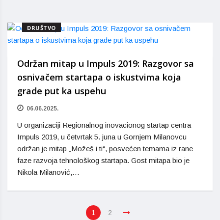
DRUŠTVO
Održan mitap u Impuls 2019: Razgovor sa
osnivačem startapa o iskustvima koja
grade put ka uspehu
06.06.2025.
U organizaciji Regionalnog inovacionog startap centra
Impuls 2019, u četvrtak 5. juna u Gornjem Milanovcu
održan je mitap „Možeš i ti“, posvećen temama iz rane
faze razvoja tehnološkog startapa. Gost mitapa bio je
Nikola Milanović,…
1
2