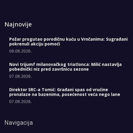
Najnovije
Požar progutao porodičnu kuću u Vrnčanima: Sugrađani
pokrenuli akciju pomoći
08.08.2026.
Novi trijumf milanovačkog triatlonca: Milić nastavlja
pobednički niz pred završnicu sezone
07.08.2026.
Direktor SRC-a Tomić: Građani spas od vrućine
pronalaze na bazenima, posećenost veća nego lane
07.08.2026.
Navigacija