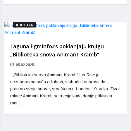
KULTURA
Laguna i gminfo.rs poklanjaju knjigu
„Biblioteka snova Animant Kramb“
05.02.2025.
„Biblioteka snova Animant Kramb“ Lin Rine je
nezaboravna priča o ljubavi, slobodi i hrabrosti da
pratimo svoje snove, smeštena u London 19. veka. Život
mlade Animant Kramb se menja kada dobije priliku da
radi…