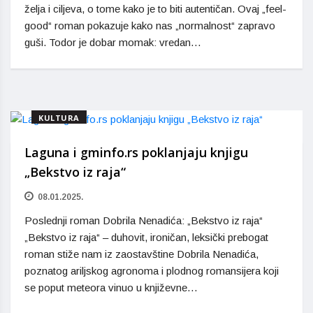
želja i ciljeva, o tome kako je to biti autentičan. Ovaj „feel-
good“ roman pokazuje kako nas „normalnost“ zapravo
guši. Todor je dobar momak: vredan…
KULTURA
Laguna i gminfo.rs poklanjaju knjigu
„Bekstvo iz raja“
08.01.2025.
Poslednji roman Dobrila Nenadića: „Bekstvo iz raja“
„Bekstvo iz raja“ – duhovit, ironičan, leksički prebogat
roman stiže nam iz zaostavštine Dobrila Nenadića,
poznatog ariljskog agronoma i plodnog romansijera koji
se poput meteora vinuo u književne…