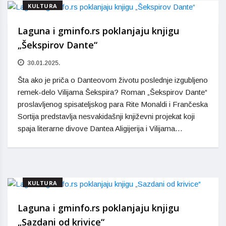
KULTURA
Laguna i gminfo.rs poklanjaju knjigu
„Šekspirov Dante“
30.01.2025.
Šta ako je priča o Danteovom životu poslednje izgubljeno
remek-delo Vilijama Šekspira? Roman „Šekspirov Dante“
proslavljenog spisateljskog para Rite Monaldi i Frančeska
Sortija predstavlja nesvakidašnji književni projekat koji
spaja literarne divove Dantea Aligijerija i Vilijama…
KULTURA
Laguna i gminfo.rs poklanjaju knjigu
„Sazdani od krivice“