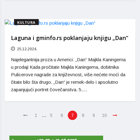
KULTURA
Laguna i gminfo.rs poklanjaju knjigu „Dan“
25.12.2024.
Najelegantnija proza u Americi: „Dan“ Majkla Kaningema
u prodaji Kada pročitate Majkla Kaningema, dobitnika
Pulicerove nagrade za književnost, više nećete moći da
čitate bilo šta drugo. „Dan“ je remek-delo i apsolutno
zapanjujući portret čovečanstva. 5.…
…
1
5
6
7
8
9
10