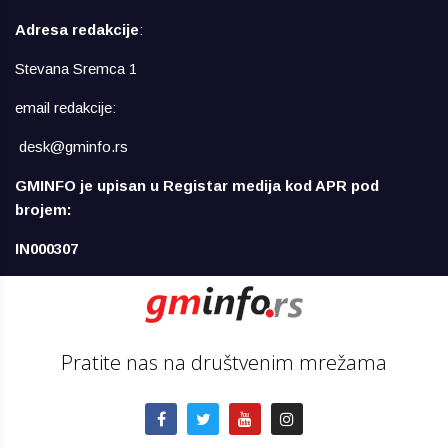
Adresa redakcije
:
Stevana Sremca 1
email redakcije:
desk@gminfo.rs
GMINFO je upisan u Registar medija kod APR pod
brojem:
IN000307
Pratite nas na društvenim mrežama