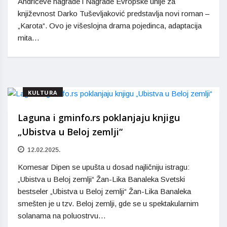
Andrićeve nagrade i Nagrade Evropske unije za
književnost Darko Tuševljaković predstavlja novi roman –
„Karota“. Ovo je višeslojna drama pojedinca, adaptacija
mita…
KULTURA
Laguna i gminfo.rs poklanjaju knjigu
„Ubistva u Beloj zemlji“
12.02.2025.
Komesar Dipen se upušta u dosad najličniju istragu:
„Ubistva u Beloj zemlji“ Žan-Lika Banaleka Svetski
bestseler „Ubistva u Beloj zemlji“ Žan-Lika Banaleka
smešten je u tzv. Beloj zemlji, gde se u spektakularnim
solanama na poluostrvu…