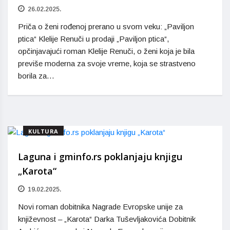
26.02.2025.
Priča o ženi rođenoj prerano u svom veku: „Paviljon
ptica“ Klelije Renuči u prodaji „Paviljon ptica“,
opčinjavajući roman Klelije Renuči, o ženi koja je bila
previše moderna za svoje vreme, koja se strastveno
borila za…
KULTURA
Laguna i gminfo.rs poklanjaju knjigu
„Karota“
19.02.2025.
Novi roman dobitnika Nagrade Evropske unije za
književnost – „Karota“ Darka Tuševljakovića Dobitnik