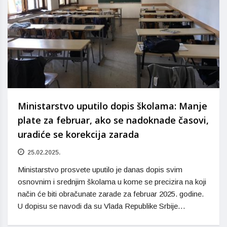
Ministarstvo uputilo dopis školama: Manje
plate za februar, ako se nadoknade časovi,
uradiće se korekcija zarada
25.02.2025.
Ministarstvo prosvete uputilo je danas dopis svim
osnovnim i srednjim školama u kome se precizira na koji
način će biti obračunate zarade za februar 2025. godine.
U dopisu se navodi da su Vlada Republike Srbije…