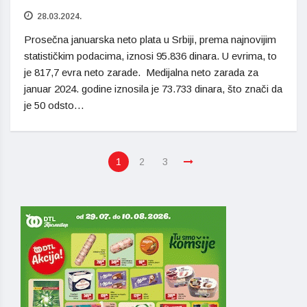
28.03.2024.
Prosečna januarska neto plata u Srbiji, prema najnovijim
statističkim podacima, iznosi 95.836 dinara. U evrima, to
je 817,7 evra neto zarade. Medijalna neto zarada za
januar 2024. godine iznosila je 73.733 dinara, što znači da
je 50 odsto…
1
2
3