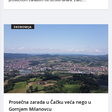
EKONOMIJA
Prosečna zarada u Čačku veća nego u
Gornjem Milanovcu