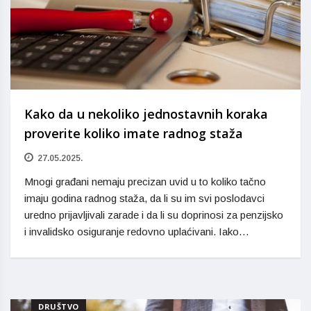
Kako da u nekoliko jednostavnih koraka
proverite koliko imate radnog staža
27.05.2025.
Mnogi građani nemaju precizan uvid u to koliko tačno
imaju godina radnog staža, da li su im svi poslodavci
uredno prijavljivali zarade i da li su doprinosi za penzijsko
i invalidsko osiguranje redovno uplaćivani. Iako…
DRUŠTVO