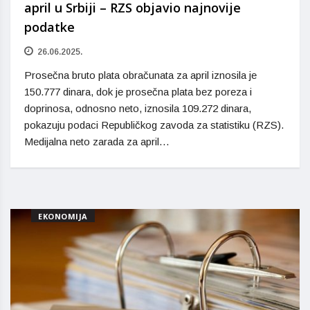
april u Srbiji – RZS objavio najnovije
podatke
26.06.2025.
Prosečna bruto plata obračunata za april iznosila je
150.777 dinara, dok je prosečna plata bez poreza i
doprinosa, odnosno neto, iznosila 109.272 dinara,
pokazuju podaci Republičkog zavoda za statistiku (RZS).
Medijalna neto zarada za april…
EKONOMIJA