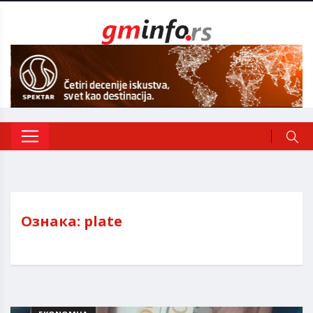
Ознака:
plate