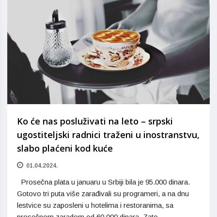
Ko će nas posluživati na leto – srpski
ugostiteljski radnici traženi u inostranstvu,
slabo plaćeni kod kuće
01.04.2024.
Prosečna plata u januaru u Srbiji bila je 95.000 dinara.
Gotovo tri puta više zarađivali su programeri, a na dnu
lestvice su zaposleni u hotelima i restoranima, sa
prosečnom zaradom od 60.000 dinara. Zato,…