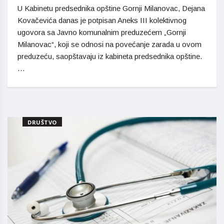
U Kabinetu predsednika opštine Gornji Milanovac, Dejana
Kovačevića danas je potpisan Aneks III kolektivnog
ugovora sa Javno komunalnim preduzećem „Gornji
Milanovac“, koji se odnosi na povećanje zarada u ovom
preduzeću, saopštavaju iz kabineta predsednika opštine.
…
DRUŠTVO