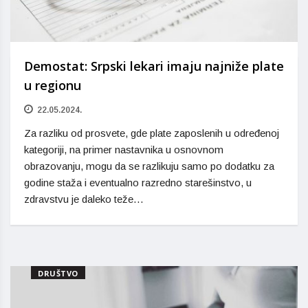
Demostat: Srpski lekari imaju najniže plate
u regionu
22.05.2024.
Za razliku od prosvete, gde plate zaposlenih u određenoj
kategoriji, na primer nastavnika u osnovnom
obrazovanju, mogu da se razlikuju samo po dodatku za
godine staža i eventualno razredno starešinstvo, u
zdravstvu je daleko teže…
DRUŠTVO