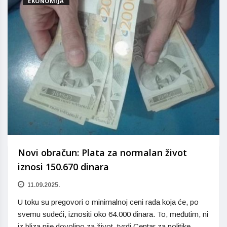
EKONOMIJA
Novi obračun: Plata za normalan život
iznosi 150.670 dinara
11.09.2025.
U toku su pregovori o minimalnoj ceni rada koja će, po
svemu sudeći, iznositi oko 64.000 dinara. To, međutim, ni
iz bliza nije dovoljno za život, tvrdi Centar za politike