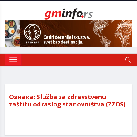
Ознака:
Služba za zdravstvenu
zaštitu odraslog stanovništva (ZZOS)