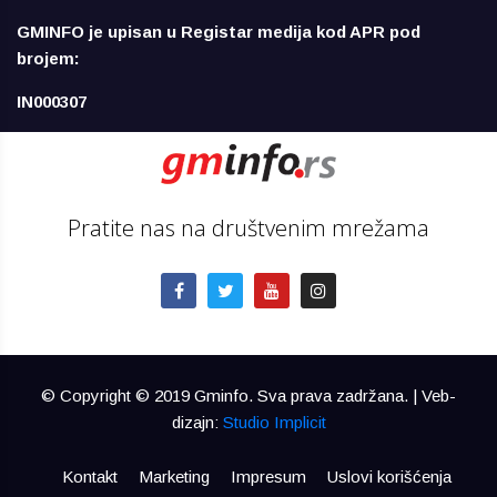
GMINFO je upisan u Registar medija kod APR pod
brojem:
IN000307
Pratite nas na društvenim mrežama
© Copyright © 2019 Gminfo. Sva prava zadržana. | Veb-
dizajn:
Studio Implicit
Kontakt
Marketing
Impresum
Uslovi korišćenja