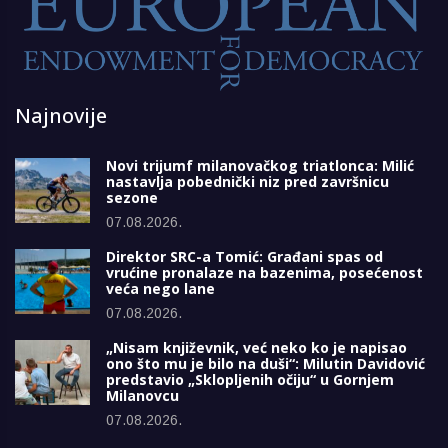
Najnovije
Novi trijumf milanovačkog triatlonca: Milić
nastavlja pobednički niz pred završnicu
sezone
07.08.2026.
Direktor SRC-a Tomić: Građani spas od
vrućine pronalaze na bazenima, posećenost
veća nego lane
07.08.2026.
„Nisam književnik, već neko ko je napisao
ono što mu je bilo na duši“: Milutin Davidović
predstavio „Sklopljenih očiju“ u Gornjem
Milanovcu
07.08.2026.