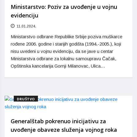
Ministarstvo: Poziv za uvođenje u vojnu
evidenciju
11.01.2024.
Ministarstvo odbrane Republike Srbije poziva muškarce
rođene 2006. godine i starijih godišta (1994.-2005.), koji
nisu uvedeni u vojnu evidenciju, da se jave u centar
Ministarstva odbrane za lokalnu samoupravu Čačak,
Opštinska kancelarija Gornji Milanovac, Ulica…
DRUŠTVO
Generalštab pokrenuo inicijativu za
uvođenje obaveze služenja vojnog roka