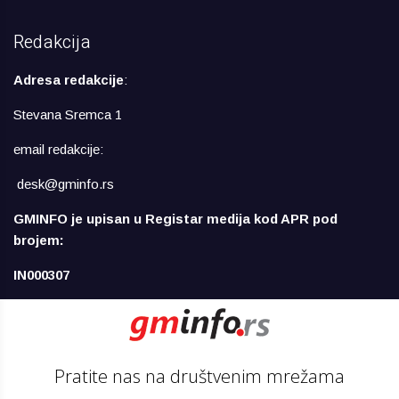
Redakcija
Adresa redakcije
:
Stevana Sremca 1
email redakcije:
desk@gminfo.rs
GMINFO je upisan u Registar medija kod APR pod
brojem:
IN000307
Pratite nas na društvenim mrežama