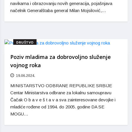
navikama i obrazovanju novih generacija, pojašnjava
načelnik Generalštaba general Milan Mojsilović,…
DRUŠTVO
Poziv mladima za dobrovoljno služenje
vojnog roka
19.06.2024.
MINISTARSTVO ODBRANE REPUBLIKE SRBIJE
Centar Ministarstva odbrane za lokalnu samoupravu
Čačak O b a v e š t a v a sva zainteresovane devojke i
mladiće rođene od 1994. do 2005. godine DA SE
MOGU…