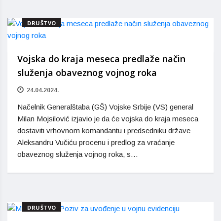
DRUŠTVO
Vojska do kraja meseca predlaže način
služenja obaveznog vojnog roka
24.04.2024.
Načelnik Generalštaba (GŠ) Vojske Srbije (VS) general
Milan Mojsilović izjavio je da će vojska do kraja meseca
dostaviti vrhovnom komandantu i predsedniku države
Aleksandru Vučiću procenu i predlog za vraćanje
obaveznog služenja vojnog roka, s…
DRUŠTVO