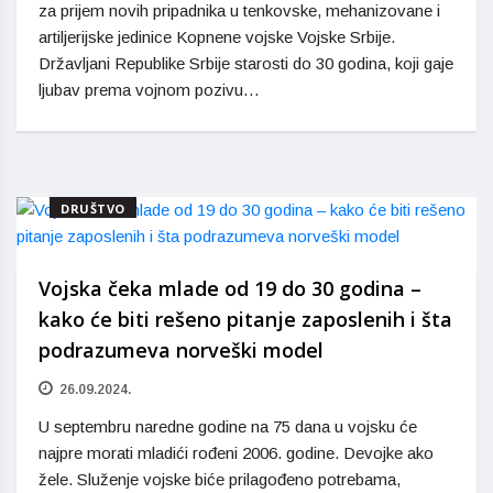
za prijem novih pripadnika u tenkovske, mehanizovane i
artiljerijske jedinice Kopnene vojske Vojske Srbije.
Državljani Republike Srbije starosti do 30 godina, koji gaje
ljubav prema vojnom pozivu…
DRUŠTVO
Vojska čeka mlade od 19 do 30 godina –
kako će biti rešeno pitanje zaposlenih i šta
podrazumeva norveški model
26.09.2024.
U septembru naredne godine na 75 dana u vojsku će
najpre morati mladići rođeni 2006. godine. Devojke ako
žele. Služenje vojske biće prilagođeno potrebama,