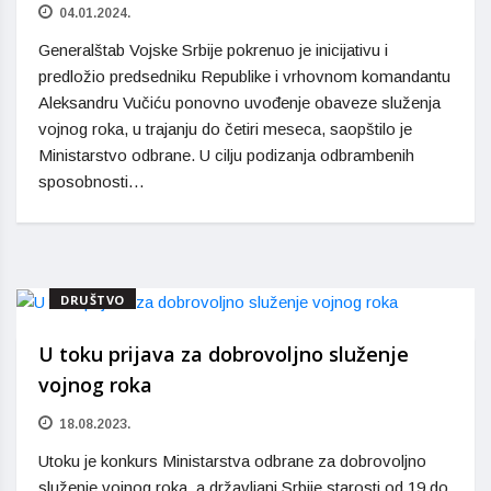
04.01.2024.
Generalštab Vojske Srbije pokrenuo je inicijativu i
predložio predsedniku Republike i vrhovnom komandantu
Aleksandru Vučiću ponovno uvođenje obaveze služenja
vojnog roka, u trajanju do četiri meseca, saopštilo je
Ministarstvo odbrane. U cilju podizanja odbrambenih
sposobnosti…
DRUŠTVO
U toku prijava za dobrovoljno služenje
vojnog roka
18.08.2023.
Utoku je konkurs Ministarstva odbrane za dobrovoljno
služenje vojnog roka, a državljani Srbije starosti od 19 do