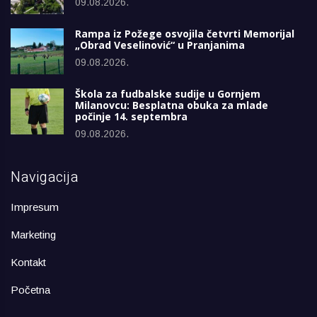
09.08.2026.
Rampa iz Požege osvojila četvrti Memorijal
„Obrad Veselinović“ u Pranjanima
09.08.2026.
Škola za fudbalske sudije u Gornjem
Milanovcu: Besplatna obuka za mlade
počinje 14. septembra
09.08.2026.
Navigacija
Impresum
Marketing
Kontakt
Početna