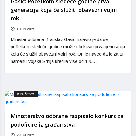
Gašić: Početkom sledeće godine prva
generacija koja će služiti obavezni vojni
rok
19.09.2025.
Ministar odbrane Bratislav Gašić najavio je da se
početkom sledeće godine može očekivati prva generacija
koja će služiti obavezni vojni rok. On je naveo da je za tu
namenu Vojska Srbija uredila više od 120…
DRUŠTVO
Ministarstvo odbrane raspisalo konkurs za
podoficire iz građanstva
28.04.2025.