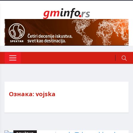
Ознака:
vojska