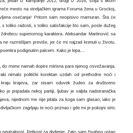
ža, jedan iz kampanje 2012, drugi iz 2016, šolja s likom
treće mesto na streljačkim igrama Foruma žena u Grockoj,
avljena osećanja! Pritom sam neopisivo mamuran. Šta će
 s toliko radosti, s toliko satisfakcije što sam, posle dužeg
ždrebicu superiornog karaktera. Aleksandar Martinović sa
a ne razmišljam previše, jer će mi najzad krenuti u životu.
i poentira podignutim palcem. Kako je lepa…
a, do mene namah dopire mirisna para njenog osvežavanja.
aki nimalo politički korektan uzdah od prethodne noći i
 kraju krajeva, zar nisam oduvek žudeo za društveno
e pripadala nekoj partiji, ljubav je valjda nadstranačka
ajeva, nijednom me nije pitala za koga sam glasao, iako je
ivljačkom zagrljaju te noći priznao i gde mi je pokojni stric
ju neutralnost. Retkost za divljenje. Zato sam živahno ustao