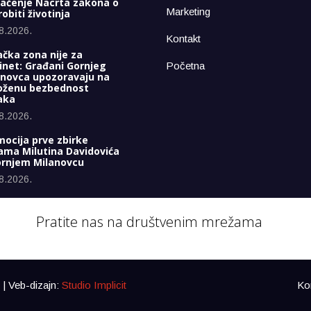
lačenje Nacrta zakona o
Marketing
obiti životinja
8.2026.
Kontakt
čka zona nije za
inet: Građani Gornjeg
Početna
anovca upozoravaju na
oženu bezbednost
aka
8.2026.
ocija prve zbirke
ama Milutina Davidovića
ornjem Milanovcu
8.2026.
Pratite nas na društvenim mrežama
| Veb-dizajn:
Studio Implicit
Ko