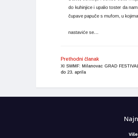
do kuhinjice i upalio toster da n
čupave papuče s mufom, u kojima 
nastaviće se…
Prethodni članak
XI SWMF: Milanovac GRAD FESTIVAL
do 23. aprila
Najn
Više