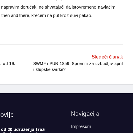
am napravim doručak, ne shvatajući da istovremeno navlačim
then and there, krećem na put kroz suvi pakao.
Sledeći članak
 od 19.
SWMF i PUB 1859: Spremni za uzbudljiv april
i klupske svirke?
Navigacija
ovije
Impresum
 od 20 udruženja traži