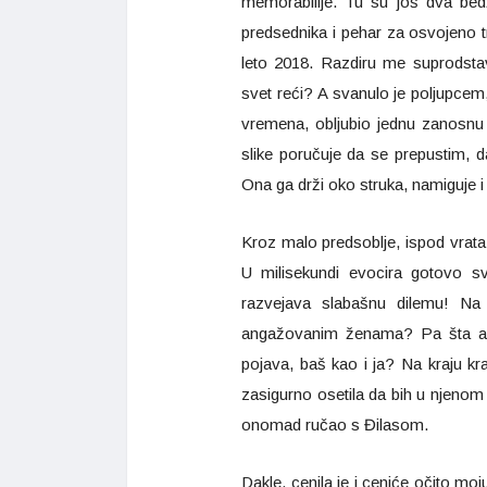
memorabilije. Tu su još dva bed
predsednika i pehar za osvojeno 
leto 2018. Razdiru me suprodst
svet reći? A svanulo je poljupcem,
vremena, obljubio jednu zanosnu 
slike poručuje da se prepustim, d
Ona ga drži oko struka, namiguje 
Kroz malo predsoblje, ispod vrat
U milisekundi evocira gotovo sv
razvejava slabašnu dilemu! Na
angažovanim ženama? Pa šta ako j
pojava, baš kao i ja? Na kraju kr
zasigurno osetila da bih u njenom d
onomad ručao s Đilasom.
Dakle, cenila je i ceniće očito mo