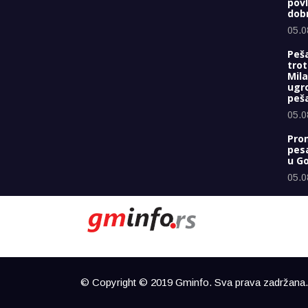
pov
dobr
05.0
Peša
trot
Mil
ugr
peš
05.0
Prom
pes
u G
05.0
© Copyright © 2019 Gminfo. Sva prava zadržana. 