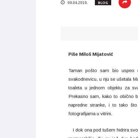
BLOG
09.04.2019.
Piše Miloš Mijatović
Taman pošto sam bio uspeo da
svakodnevicu, u nju se ušetala Mar
toaleta u jednom objektu za sv
Prekasno sam, kako to obično biv
napredne stranke, i to tako što
fotografijama u vitrini.
I dok ona pod tušem hidrira svoje