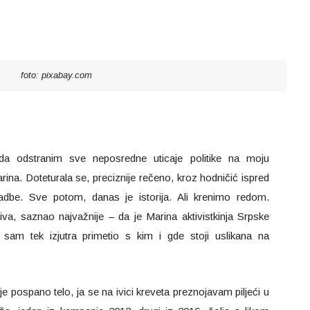
foto: pixabay.com
 odstranim sve neposredne uticaje politike na moju
ina. Doteturala se, preciznije rečeno, kroz hodničić ispred
adbe. Sve potom, danas je istorija. Ali krenimo redom.
a, saznao najvažnije – da je Marina aktivistkinja Srpske
 sam tek izjutra primetio s kim i gde stoji uslikana na
 pospano telo, ja se na ivici kreveta preznojavam piljeći u